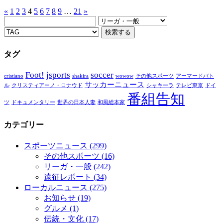
«
1
2
3
4
5
6
7
8
9
…
21
»
タグ
Foot!
jsports
soccer
cristiano
shakira
wowow
その他スポーツ
アーマードバト
サッカーニュース
ル
クリスティアーノ・ロナウド
シャキーラ
テレビ東京
ドイ
番組告知
ツ
ドキュメンタリー
世界の日本人妻
和風総本家
カテゴリー
スポーツニュース
(299)
その他スポーツ
(16)
リーガ・一般
(242)
遠征レポート
(34)
ローカルニュース
(275)
お知らせ
(19)
グルメ
(1)
伝統・文化
(17)