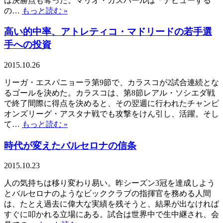
は決勝点も奪った。マリオ・ガスパールは「デビューする
の…
もっと読む »
高い的中率、アトレティコ・マドリードの若手選
手への投資
2015.10.26
リーガ・エスパニョーラ第9節で、カラスコが2試合連続とな
るゴールを決めた。カラスコは、第8節レアル・ソシエダ戦
で終了間際に得点を決めると、その翌週に行われたチャンピ
オンズリーグ・アスタナ戦でも攻撃をけん引し、活躍。そし
て…
もっと読む »
時代が変えたバルセロナの信条
2015.10.23
人の気持ちは移り変わり易い。昨シーズン3冠を達成しよう
とバルセロナのようなビッククラブの指揮官を務める人間
は、たとえ過去に偉大な実績を残そうと、結果が出なければ
すぐに叩かれる立場にある。試合は世界中で生中継され、会