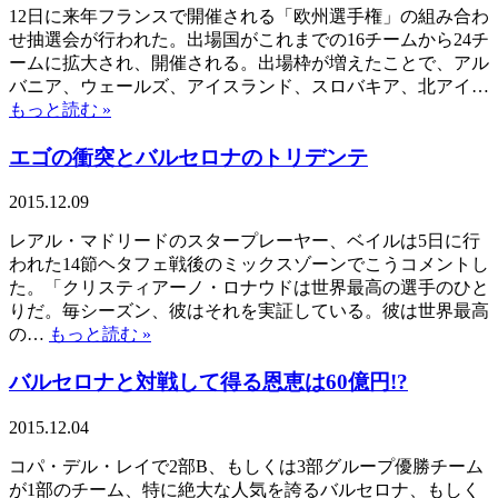
12日に来年フランスで開催される「欧州選手権」の組み合わ
せ抽選会が行われた。出場国がこれまでの16チームから24チ
ームに拡大され、開催される。出場枠が増えたことで、アル
バニア、ウェールズ、アイスランド、スロバキア、北アイ…
もっと読む »
エゴの衝突とバルセロナのトリデンテ
2015.12.09
レアル・マドリードのスタープレーヤー、ベイルは5日に行
われた14節ヘタフェ戦後のミックスゾーンでこうコメントし
た。「クリスティアーノ・ロナウドは世界最高の選手のひと
りだ。毎シーズン、彼はそれを実証している。彼は世界最高
の…
もっと読む »
バルセロナと対戦して得る恩恵は60億円!?
2015.12.04
コパ・デル・レイで2部B、もしくは3部グループ優勝チーム
が1部のチーム、特に絶大な人気を誇るバルセロナ、もしく