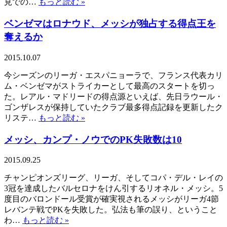
見での…
もっと読む »
ベンゼマはロナウド、メッシが独占する得点王を
奪えるか
2015.10.07
今シーズンのリーガ・エスパニョーラで、フランス代表カリ
ム・ベンゼマがストライカーとして最高のスタートを切っ
た。レアル・マドリードの得点源といえば、先日ラウール・
ゴンザレスが保持していたクラブ最多得点記録を更新したク
リステ…
もっと読む »
メッシ、カンプ・ノウでのPK失敗数は10
2015.09.25
チャンピオンズリーグ、リーガ、そしてコパ・デル・レイの
3冠を達成したバルセロナをけん引するリオネル・メッシ。5
度目のバロンドール受賞が確実視されるメッシがリーガ4節
レバンテ戦でPKを失敗した。弘法も筆の誤り、ということ
わ…
もっと読む »