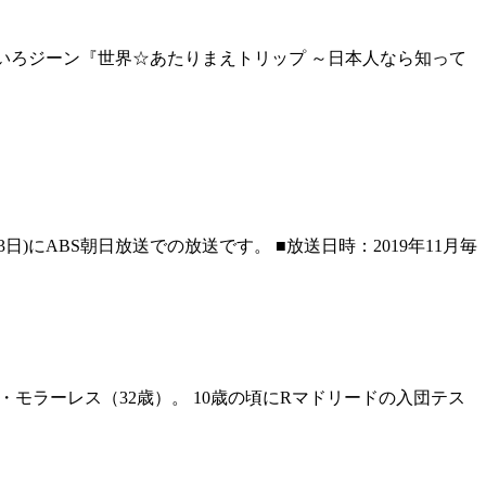
じいろジーン『世界☆あたりまえトリップ ～日本人なら知って
)にABS朝日放送での放送です。 ■放送日時：2019年11月毎
モラーレス（32歳）。 10歳の頃にRマドリードの入団テス