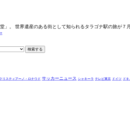
食堂」。 世界遺産のある街として知られるタラゴナ駅の旅が７月
»
サッカーニュース
クリスティアーノ・ロナウド
シャキーラ
テレビ東京
ドイツ
ドキ