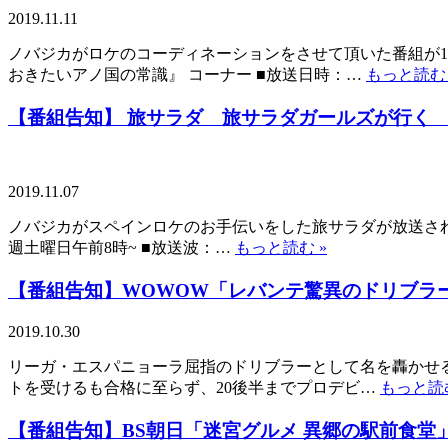
2019.11.11
ノバジカがロケのコーディネーションをさせて頂いた番組が11
おきたいアノ国の常識』 コーナー ■放送日時：…
もっと読む 
【番組告知】 旅サラダ 旅サラダガールズが行
2019.11.07
ノバジカがスペインロケのお手伝いをした旅サラダが放送されます、
週土曜日午前8時~ ■放送波：…
もっと読む »
【番組告知】WOWOW「レバンテ驚異のドリブラ
2019.10.30
リーガ・エスパニョーラ屈指のドリブラーとして名を轟かせる、
トを受けるも合格に至らず、20後半までプロデビ…
もっと読む
【番組告知】BS朝日「迷宮グルメ 異郷の駅前食堂