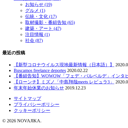
お知らせ
(19)
グルメ
(1)
伝統・文化
(17)
取材撮影・番組告知
(65)
建築・アート
(47)
注目情報
(1)
社会
(87)
最近の投稿
【新型コロナウイルス現地最新情報（日本語）】
2020.0
Buscamos freelance deportes
2020.02.22
【番組告知】WOWOW「フェデ・バルベルデ」インタ
【ローンチ】ミズノ「中島翔哉meets レビュラ3」
2020.0
年末年始休業のお知らせ
2019.12.23
サイトマップ
プライバシーポリシー
クッキーポリシー
© 2026 NOVAJIKA.