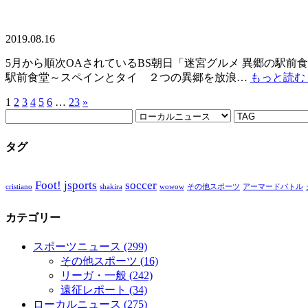
2019.08.16
5月から順次OAされているBS朝日「迷宮グルメ 異郷の駅前
駅前食堂～スペインとタイ ２つの異郷を放浪…
もっと読む 
1
2
3
4
5
6
…
23
»
タグ
Foot!
jsports
soccer
cristiano
shakira
wowow
その他スポーツ
アーマードバトル
カテゴリー
スポーツニュース
(299)
その他スポーツ
(16)
リーガ・一般
(242)
遠征レポート
(34)
ローカルニュース
(275)