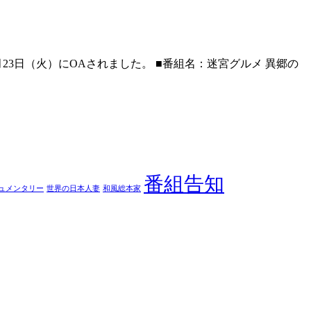
23日（火）にOAされました。 ■番組名：迷宮グルメ 異郷の
番組告知
ュメンタリー
世界の日本人妻
和風総本家