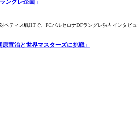
補生ラングレ企画」
のAマドリード対ベティス戦HTで、FCバルセロナDFラングレ独占イ
朝原宣治と世界マスターズに挑戦」