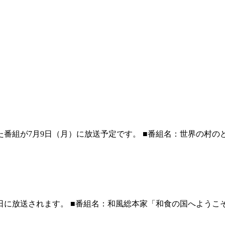
組が7月9日（月）に放送予定です。 ■番組名：世界の村のどエラ
放送されます。 ■番組名：和風総本家「和食の国へようこそ＆旬