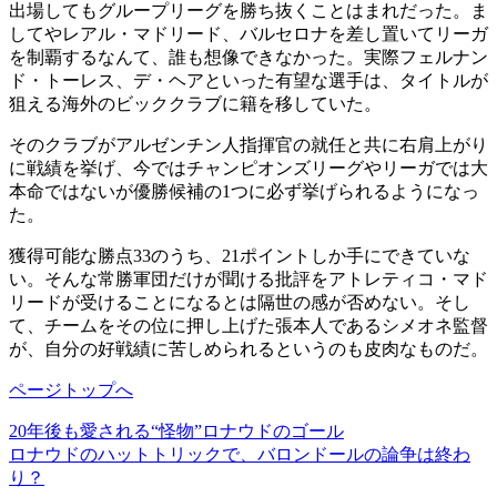
出場してもグループリーグを勝ち抜くことはまれだった。ま
してやレアル・マドリード、バルセロナを差し置いてリーガ
を制覇するなんて、誰も想像できなかった。実際フェルナン
ド・トーレス、デ・ヘアといった有望な選手は、タイトルが
狙える海外のビッククラブに籍を移していた。
そのクラブがアルゼンチン人指揮官の就任と共に右肩上がり
に戦績を挙げ、今ではチャンピオンズリーグやリーガでは大
本命ではないが優勝候補の1つに必ず挙げられるようになっ
た。
獲得可能な勝点33のうち、21ポイントしか手にできていな
い。そんな常勝軍団だけが聞ける批評をアトレティコ・マド
リードが受けることになるとは隔世の感が否めない。そし
て、チームをその位に押し上げた張本人であるシメオネ監督
が、自分の好戦績に苦しめられるというのも皮肉なものだ。
ページトップへ
20年後も愛される“怪物”ロナウドのゴール
ロナウドのハットトリックで、バロンドールの論争は終わ
り？