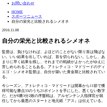
お問い合わせ
HOME
スポーツニュース
自分の栄光と比較されるシメオネ
2016.11.08
自分の栄光と比較されるシメオネ
監督は、負けなければ、よほどのことがない限り首は飛ばな
い。いい結果を出していれば、首を切られない。しかし、あ
まりに早く結果を残し、それまでの戦績がよかったがゆえに
苦しめられることもある。アトレティコ・マドリードのディ
エゴ・シメオネ監督は、自分が築いた黄金期と比較されてい
る。
今シーズン、アトレティコ・マドリードは開幕から11節で獲
得可能な勝点33のうち21ポイントを手にした。悪くない数字
だ。だが6勝3分2敗の序盤戦は、アルゼンチン人指揮官が就
任してから最悪のスタートと地元紙『アス』は伝えている。