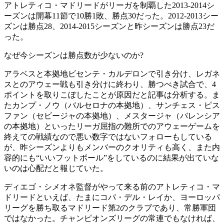
アトレティコ・マドリードがリーガを制覇した2013-2014シ
ーズンは開幕11節で10勝1敗、勝点30だった。2012-2013シー
ズンは勝点28、2014-2015シーズンと昨シーズンは勝点23だ
った。
なぜ今シーズンは勝点数が少ないのか?
アラベスと本拠地ビセンテ・カルデロンで引き分け、レガネ
スとのアウェー戦も引き分けに終わり、勝つべき試合で、4
ポイントを取りこぼしたことが原因だと記事は分析する。ま
たカンプ・ノウ（バルセロナの本拠地）、サンチェス・ピス
ファン（セビージャの本拠地）、メスタージャ（バレンシア
の本拠地）といったリーガ屈指の難所でのアウェーゲームを
終えての戦績なので悪い数字ではないフォローもしている
が、昨シーズンよりもメンバーのクオリティも高く、また内
容的にも“いいフットボール”をしているのに結果が出ていな
いのは心配だと報じていた。
ディエゴ・シメオネ監督がやって来る前のアトレティコ・マ
ドリードといえば、たまにコパ・デル・レイか、ヨーロッパ
リーグを勝ち取るマドリード第2のクラブであり、常勝軍団
ではなかった。チャンピオンズリーグの常連でもなければ、