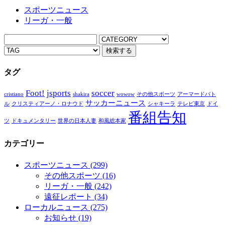
スポーツニュース
リーガ・一般
タグ
Foot!
jsports
soccer
cristiano
shakira
wowow
その他スポーツ
アーマードバト
サッカーニュース
ル
クリスティアーノ・ロナウド
シャキーラ
テレビ東京
ドイ
番組告知
ツ
ドキュメンタリー
世界の日本人妻
和風総本家
カテゴリー
スポーツニュース
(299)
その他スポーツ
(16)
リーガ・一般
(242)
遠征レポート
(34)
ローカルニュース
(275)
お知らせ
(19)