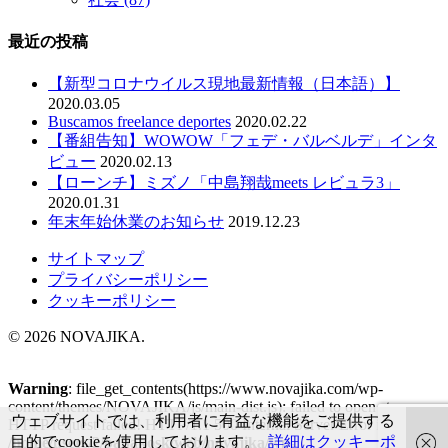
最近の投稿
【新型コロナウイルス現地最新情報（日本語）】
2020.03.05
Buscamos freelance deportes
2020.02.22
【番組告知】WOWOW「フェデ・バルベルデ」インタ
ビュー
2020.02.13
【ローンチ】ミズノ「中島翔哉meets レビュラ3」
2020.01.31
年末年始休業のお知らせ
2019.12.23
サイトマップ
プライバシーポリシー
クッキーポリシー
© 2026 NOVAJIKA.
Warning
: file_get_contents(https://www.novajika.com/wp-
content/themes/NOVAJIKA/js/main-dist.js): failed to open stream:
ウェブサイトでは、利用者に有益な機能をご提供する
HTTP request failed! HTTP/1.1 500 Internal Server Error in
目的でcookieを使用しております。
詳細はクッキーポ
/home/users/2/babakosk/web/novajika/wp-