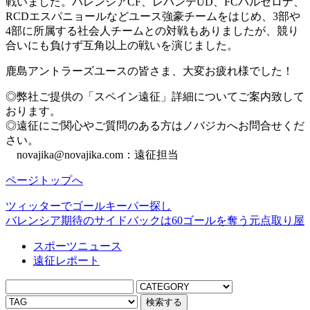
戦いました。バレンシアCF、レバンテUD、FCバルセロナ、
RCDエスパニョールなどユース強豪チームをはじめ、3部や
4部に所属する社会人チームとの対戦もありましたが、競り
合いにも負けず互角以上の戦いを演じました。
鹿島アントラーズユースの皆さま、大変お疲れ様でした！
◎弊社ご提供の「スペイン遠征」詳細についてご案内致して
おります。
◎遠征にご関心やご質問のある方はノバジカへお問合せくだ
さい。
novajika@novajika.com：遠征担当
ページトップへ
ツィッターでゴールキーパー探し
バレンシア期待のサイドバックは60ゴールを奪う元点取り屋
スポーツニュース
遠征レポート