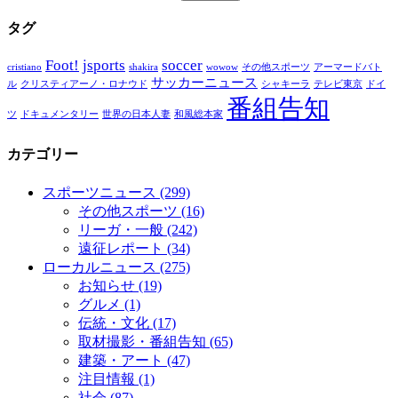
タグ
Foot!
jsports
soccer
cristiano
shakira
wowow
その他スポーツ
アーマードバト
サッカーニュース
ル
クリスティアーノ・ロナウド
シャキーラ
テレビ東京
ドイ
番組告知
ツ
ドキュメンタリー
世界の日本人妻
和風総本家
カテゴリー
スポーツニュース
(299)
その他スポーツ
(16)
リーガ・一般
(242)
遠征レポート
(34)
ローカルニュース
(275)
お知らせ
(19)
グルメ
(1)
伝統・文化
(17)
取材撮影・番組告知
(65)
建築・アート
(47)
注目情報
(1)
社会
(87)