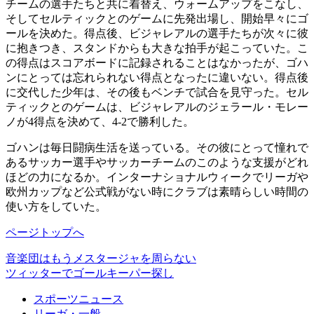
チームの選手たちと共に着替え、ウォームアップをこなし、
そしてセルティックとのゲームに先発出場し、開始早々にゴ
ールを決めた。得点後、ビジャレアルの選手たちが次々に彼
に抱きつき、スタンドからも大きな拍手が起こっていた。こ
の得点はスコアボードに記録されることはなかったが、ゴハ
ンにとっては忘れられない得点となったに違いない。得点後
に交代した少年は、その後もベンチで試合を見守った。セル
ティックとのゲームは、ビジャレアルのジェラール・モレー
ノが4得点を決めて、4-2で勝利した。
ゴハンは毎日闘病生活を送っている。その彼にとって憧れで
あるサッカー選手やサッカーチームのこのような支援がどれ
ほどの力になるか。インターナショナルウィークでリーガや
欧州カップなど公式戦がない時にクラブは素晴らしい時間の
使い方をしていた。
ページトップへ
音楽団はもうメスタージャを周らない
ツィッターでゴールキーパー探し
スポーツニュース
リーガ・一般