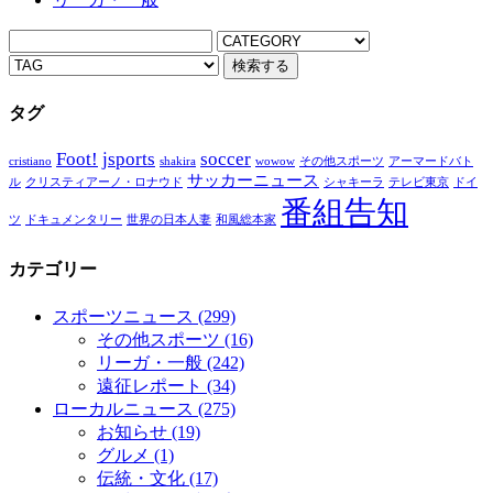
タグ
Foot!
jsports
soccer
cristiano
shakira
wowow
その他スポーツ
アーマードバト
サッカーニュース
ル
クリスティアーノ・ロナウド
シャキーラ
テレビ東京
ドイ
番組告知
ツ
ドキュメンタリー
世界の日本人妻
和風総本家
カテゴリー
スポーツニュース
(299)
その他スポーツ
(16)
リーガ・一般
(242)
遠征レポート
(34)
ローカルニュース
(275)
お知らせ
(19)
グルメ
(1)
伝統・文化
(17)