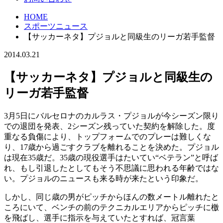
HOME
スポーツニュース
【サッカーネタ】プジョルと同級生のリーガ若手監督
2014.03.21
【サッカーネタ】プジョルと同級生の
リーガ若手監督
3月5日にバルセロナのカルラス・プジョルが今シーズン限り
での退団を発表、2シーズン残っていた契約を解除した。度
重なる負傷により、トップフォームでのプレーは難しくな
り、17歳から過ごすクラブを離れることを決めた。プジョル
は現在35歳だ。35歳の現役選手はたいてい“ベテラン”と呼ば
れ、もし引退したとしてもそう不思議に思われる年齢ではな
い。プジョルのニュースも来る時が来たという印象だ。
しかし、同じ歳の男がピッチからほんの数メートル離れたと
ころにいて、ベンチの前のテクニカルエリアからピッチに檄
を飛ばし、選手に指示を与えていたとすれば、冠言葉