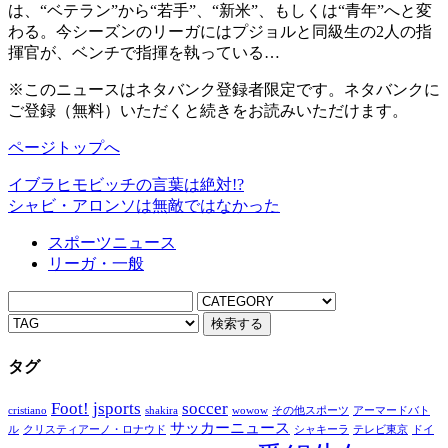
は、“ベテラン”から“若手”、“新米”、もしくは“青年”へと変
わる。今シーズンのリーガにはプジョルと同級生の2人の指
揮官が、ベンチで指揮を執っている…
※このニュースはネタバンク登録者限定です。ネタバンクに
ご登録（無料）いただくと続きをお読みいただけます。
ページトップへ
イブラヒモビッチの言葉は絶対!?
シャビ・アロンソは無敵ではなかった
スポーツニュース
リーガ・一般
タグ
Foot!
jsports
soccer
cristiano
shakira
wowow
その他スポーツ
アーマードバト
サッカーニュース
ル
クリスティアーノ・ロナウド
シャキーラ
テレビ東京
ドイ