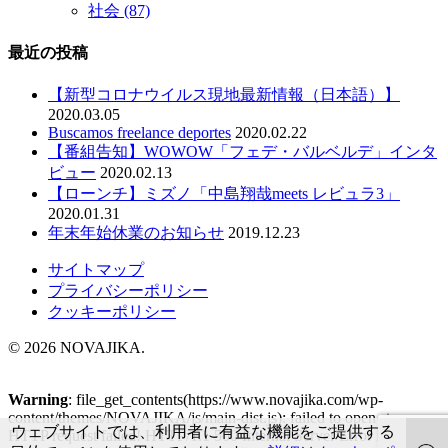
社会
(87)
最近の投稿
【新型コロナウイルス現地最新情報（日本語）】
2020.03.05
Buscamos freelance deportes
2020.02.22
【番組告知】WOWOW「フェデ・バルベルデ」インタ
ビュー
2020.02.13
【ローンチ】ミズノ「中島翔哉meets レビュラ3」
2020.01.31
年末年始休業のお知らせ
2019.12.23
サイトマップ
プライバシーポリシー
クッキーポリシー
© 2026 NOVAJIKA.
Warning
: file_get_contents(https://www.novajika.com/wp-
content/themes/NOVAJIKA/js/main-dist.js): failed to open stream:
ウェブサイトでは、利用者に有益な機能をご提供する
HTTP request failed! HTTP/1.1 500 Internal Server Error in