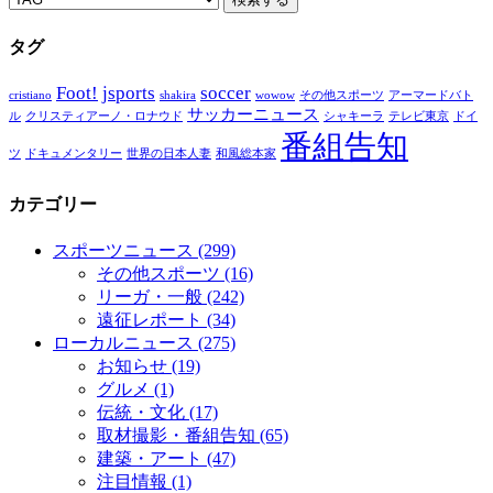
タグ
Foot!
jsports
soccer
cristiano
shakira
wowow
その他スポーツ
アーマードバト
サッカーニュース
ル
クリスティアーノ・ロナウド
シャキーラ
テレビ東京
ドイ
番組告知
ツ
ドキュメンタリー
世界の日本人妻
和風総本家
カテゴリー
スポーツニュース
(299)
その他スポーツ
(16)
リーガ・一般
(242)
遠征レポート
(34)
ローカルニュース
(275)
お知らせ
(19)
グルメ
(1)
伝統・文化
(17)
取材撮影・番組告知
(65)
建築・アート
(47)
注目情報
(1)