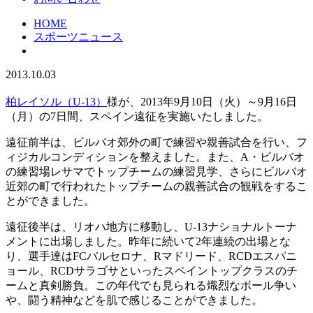
HOME
スポーツニュース
2013.10.03
柏レイソル（U-13）
様が、2013年9月10日（火）～9月16日
（月）の7日間、スペイン遠征を実施いたしました。
遠征前半は、ビルバオ郊外の町で練習や親善試合を行い、フ
ィジカルコンディションを整えました。また、A・ビルバオ
の練習場レサマでトップチームの練習見学、さらにビルバオ
近郊の町で行われたトップチームの親善試合の観戦をするこ
とができました。
遠征後半は、リオハ地方に移動し、U-13ナショナルトーナ
メントに出場しました。昨年に続いて2年連続の出場とな
り、選手達はFCバルセロナ、Rマドリード、RCDエスパニ
ョール、RCDサラゴサといったスペイントップクラスのチ
ームと真剣勝負。この年代でも見られる熾烈なボール争い
や、闘う精神などを肌で感じることができました。