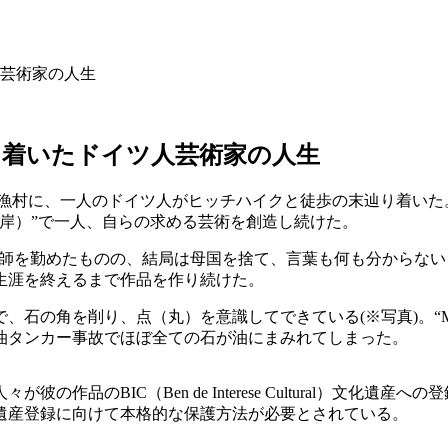
芸術家の人生
り着いたドイツ人芸術家の人生
漁村に、一人のドイツ人がヒッチハイクと徒歩の末辿り着いた。彼は”M
岸）”で一人、自らの求める芸術を創造し続けた。
師を勤めたものの、結局は母国を捨て、言葉も何も分からない
に生涯を終えるまで作品を作り続けた。
角を削り、点（丸）を意識してできている(※写真)。“Museo
石油タンカー事故でほぼ全ての石が油にまみれてしまった。
作品のBIC（Ben de Interese Cultural）文化
遺産登録に向けて本格的な保護方法が必要とされている。