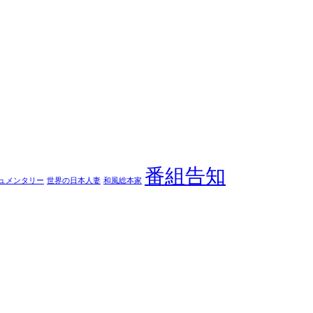
番組告知
ュメンタリー
世界の日本人妻
和風総本家