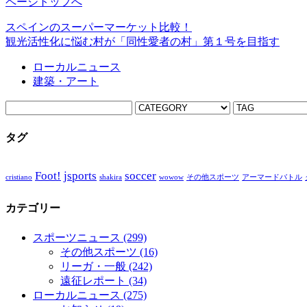
ページトップへ
スペインのスーパーマーケット比較！
観光活性化に悩む村が「同性愛者の村」第１号を目指す
ローカルニュース
建築・アート
タグ
Foot!
jsports
soccer
cristiano
shakira
wowow
その他スポーツ
アーマードバトル
カテゴリー
スポーツニュース
(299)
その他スポーツ
(16)
リーガ・一般
(242)
遠征レポート
(34)
ローカルニュース
(275)