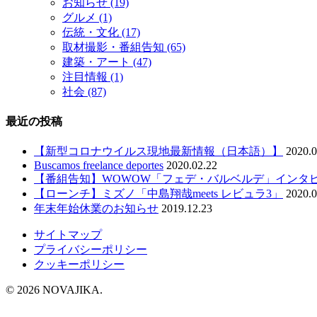
お知らせ
(19)
グルメ
(1)
伝統・文化
(17)
取材撮影・番組告知
(65)
建築・アート
(47)
注目情報
(1)
社会
(87)
最近の投稿
【新型コロナウイルス現地最新情報（日本語）】
2020.0
Buscamos freelance deportes
2020.02.22
【番組告知】WOWOW「フェデ・バルベルデ」インタ
【ローンチ】ミズノ「中島翔哉meets レビュラ3」
2020.0
年末年始休業のお知らせ
2019.12.23
サイトマップ
プライバシーポリシー
クッキーポリシー
© 2026 NOVAJIKA.