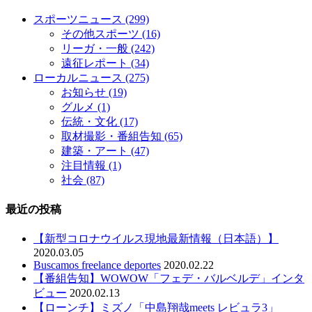
スポーツニュース
(299)
その他スポーツ
(16)
リーガ・一般
(242)
遠征レポート
(34)
ローカルニュース
(275)
お知らせ
(19)
グルメ
(1)
伝統・文化
(17)
取材撮影・番組告知
(65)
建築・アート
(47)
注目情報
(1)
社会
(87)
最近の投稿
【新型コロナウイルス現地最新情報（日本語）】
2020.03.05
Buscamos freelance deportes
2020.02.22
【番組告知】WOWOW「フェデ・バルベルデ」インタ
ビュー
2020.02.13
【ローンチ】ミズノ「中島翔哉meets レビュラ3」