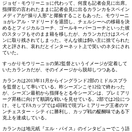
ジョゼ・モウリーニョに代わって、何度も記者会見に出席。
指揮官の言われたままに記者会見に出るカランカをスペイン
メディアが“操り人形”と揶揄することもあった。モウリーニ
ョがレアル・マドリードを退団し、チェルシーへの移籍を決
めるとフィジカルコーチ、ゴールキーパーコーチといった彼
のスタッフもそのまま籍を移したが、カランカだけはスペイ
ンに取り残されてしまった。そんな彼は飼い主に捨てられた
犬と評され、哀れだとインターネット上で笑いのネタにされ
ていた。
すっかりモウリーニョの第2監督というイメージが定着して
いたカランカだが、そのイメージから脱却しつつある。
カランカは2013年11月からイングランド2部のミドルスブラ
を監督として率いている。昨シーズンこそ12位で終わった
が、シーズン最初から指揮をとる今シーズンは、プレミアリ
ーグ昇格に向けて順調な戦いを見せている。2部では2位につ
け、そしてFAカップでは4回戦で現プレミアリーグ王者のマ
ンチェスター・シティに勝利し、カップ戦の醍醐味である下
克上を達成している。
カランカは地元紙『エル・パイス』のインタビューでこう語