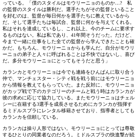
っている。「僕のスタイルはモウリーニョのものか…? 私
の監督のスタイルは勝利だ。選手たちがその監督といること
を好むのは、監督が毎日何かを選手たちに教えているから
だ。そして選手たちは毎試合、監督に何かを与えてくれる。
私はそれを達成しているし、これ以上、今のチームに要求す
るものはない。私は私であり、41年間そうだった。だけど、
今まで一緒に仕事をした全ての監督から学んできたことも確
かだ。もちろん、モウリーニョからも学んだ。自分がモウリ
ーニョの弟子と人々に呼ばれることは不快ではないし、喜び
だ。多分モウリーニョにとってもそうだと思う」
カランカとモウリーニョは今でも連絡をひんぱんに取り合う
仲で、マンチェスター・シティ戦を戦う前にはモウリーニョ
から情報を教えてもらっていた。また反対に、モウリーニョ
がカップ戦で下のカテゴリーのチームと戦う時はカランカが
彼の求めに応じて協力している。またモウリーニョはチェル
シーに在籍する3選手を成長させるためにカランカが指揮す
るミドルスブラにレンタル移籍させており、指導者としても
カランカを信頼している。
カランカは操り人形ではない。モウリーニョにとっては尊敬
するひとりの同業者なのだろう。ミドルスブラの快進撃が続