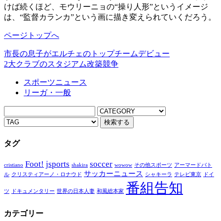
けば続くほど、モウリーニョの“操り人形”というイメージ
は、“監督カランカ”という画に描き変えられていくだろう。
ページトップへ
市長の息子がエルチェのトップチームデビュー
2大クラブのスタジアム改築競争
スポーツニュース
リーガ・一般
タグ
Foot!
jsports
soccer
cristiano
shakira
wowow
その他スポーツ
アーマードバト
サッカーニュース
ル
クリスティアーノ・ロナウド
シャキーラ
テレビ東京
ドイ
番組告知
ツ
ドキュメンタリー
世界の日本人妻
和風総本家
カテゴリー