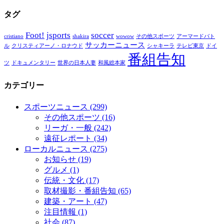
タグ
Foot!
jsports
soccer
cristiano
shakira
wowow
その他スポーツ
アーマードバト
サッカーニュース
ル
クリスティアーノ・ロナウド
シャキーラ
テレビ東京
ドイ
番組告知
ツ
ドキュメンタリー
世界の日本人妻
和風総本家
カテゴリー
スポーツニュース
(299)
その他スポーツ
(16)
リーガ・一般
(242)
遠征レポート
(34)
ローカルニュース
(275)
お知らせ
(19)
グルメ
(1)
伝統・文化
(17)
取材撮影・番組告知
(65)
建築・アート
(47)
注目情報
(1)
社会
(87)