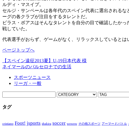
ルディ・マスイプ。
セルジ・サンペールは各年代のスペイン代表に選出されるなど
ーグの各クラブが注目をするタレントだ。
ビラス・ボアスはそんなタレントを自分の目で確認したかっ
戦していた。
代表選手がおらず、ゲームがなく、リラックスしているとは
ページトップへ
【スペイン遠征2013夏】U-19日本代表 様
ネイマールのバルセロナでの生活
スポーツニュース
リーガ・一般
タグ
Foot!
jsports
soccer
cristiano
shakira
wowow
その他スポーツ
アーマードバトル