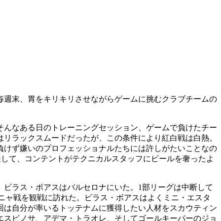
毎週末、胃をキリキリさせながらゲームに挑むクラブチームの
そんなある日のトレーニングセッション、ゲームで負けたチー
はリラックスムードだったが、この条件により紅白戦は白熱。
負けず嫌いのプロフェッショナルたちには許しがたいことなの
表して、コンテントがテクニカルスタッフにビールを奢ったよ
、ビラス・ボアスはバルセロナにいた。1部リーグは中断して
ニャ戦を観戦に訪れた。ビラス・ボアスはよくミニ・エスタ
は今回は自分が率いるトッテナムに獲得したい人材をスカウティン
エスピノサ、アデマ・トラオレ、そしてゴールキーパーのジョ