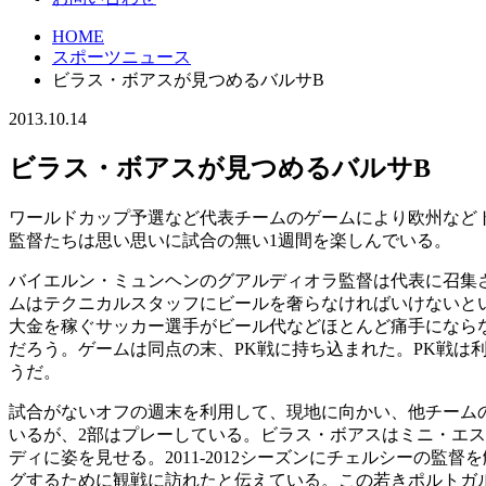
HOME
スポーツニュース
ビラス・ボアスが見つめるバルサB
2013.10.14
ビラス・ボアスが見つめるバルサB
ワールドカップ予選など代表チームのゲームにより欧州など
監督たちは思い思いに試合の無い1週間を楽しんでいる。
バイエルン・ミュンヘンのグアルディオラ監督は代表に召集
ムはテクニカルスタッフにビールを奢らなければいけないと
大金を稼ぐサッカー選手がビール代などほとんど痛手になら
だろう。ゲームは同点の末、PK戦に持ち込まれた。PK戦
うだ。
試合がないオフの週末を利用して、現地に向かい、他チーム
いるが、2部はプレーしている。ビラス・ボアスはミニ・エ
ディに姿を見せる。2011-2012シーズンにチェルシーの
グするために観戦に訪れたと伝えている。この若きポルトガ