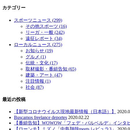
カテゴリー
スポーツニュース
(299)
その他スポーツ
(16)
リーガ・一般
(242)
遠征レポート
(34)
ローカルニュース
(275)
お知らせ
(19)
グルメ
(1)
伝統・文化
(17)
取材撮影・番組告知
(65)
建築・アート
(47)
注目情報
(1)
社会
(87)
最近の投稿
【新型コロナウイルス現地最新情報（日本語）】
2020.0
Buscamos freelance deportes
2020.02.22
【番組告知】WOWOW「フェデ・バルベルデ」インタ
【ローンチ】ミズノ「中島翔哉meets レビュラ3」
2020.0