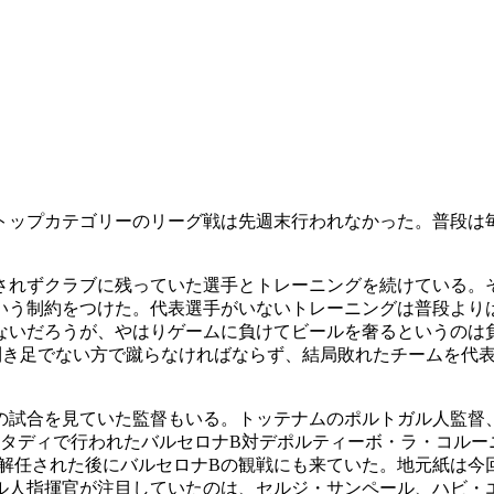
トップカテゴリーのリーグ戦は先週末行われなかった。普段は
されずクラブに残っていた選手とトレーニングを続けている。
いう制約をつけた。代表選手がいないトレーニングは普段より
ないだろうが、やはりゲームに負けてビールを奢るというのは
は利き足でない方で蹴らなければならず、結局敗れたチームを代
の試合を見ていた監督もいる。トッテナムのポルトガル人監督
スタディで行われたバルセロナB対デポルティーボ・ラ・コルー
監督を解任された後にバルセロナBの観戦にも来ていた。地元紙
ル人指揮官が注目していたのは、セルジ・サンペール、ハビ・