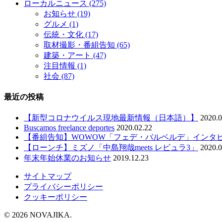
ローカルニュース
(275)
お知らせ
(19)
グルメ
(1)
伝統・文化
(17)
取材撮影・番組告知
(65)
建築・アート
(47)
注目情報
(1)
社会
(87)
最近の投稿
【新型コロナウイルス現地最新情報（日本語）】
2020.0
Buscamos freelance deportes
2020.02.22
【番組告知】WOWOW「フェデ・バルベルデ」インタ
【ローンチ】ミズノ「中島翔哉meets レビュラ3」
2020.0
年末年始休業のお知らせ
2019.12.23
サイトマップ
プライバシーポリシー
クッキーポリシー
© 2026 NOVAJIKA.