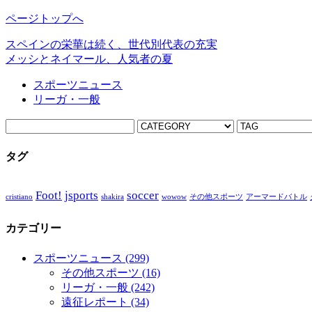
ページトップへ
スペインの栄華は続く、世代別代表の充実
メッシとネイマール、人気者の夏
スポーツニュース
リーガ・一般
タグ
Foot!
jsports
soccer
cristiano
shakira
wowow
その他スポーツ
アーマードバトル
カテゴリー
スポーツニュース
(299)
その他スポーツ
(16)
リーガ・一般
(242)
遠征レポート
(34)