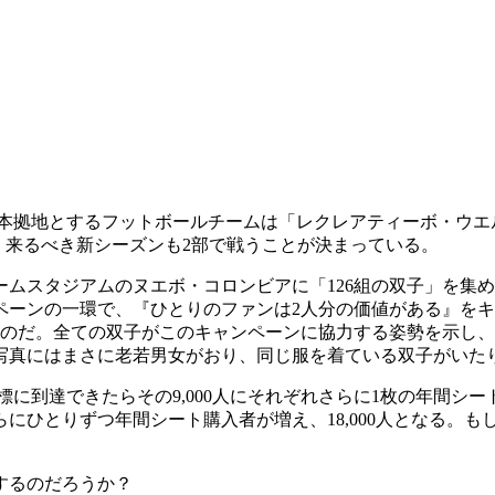
を本拠地とするフットボールチームは「レクレアティーボ・ウエルバ」
で終え、来るべき新シーズンも2部で戦うことが決まっている。
ムスタジアムのヌエボ・コロンビアに「126組の双子」を集
ペーンの一環で、『ひとりのファンは2人分の価値がある』を
たのだ。全ての双子がこのキャンペーンに協力する姿勢を示し
写真にはまさに老若男女がおり、同じ服を着ている双子がい
目標に到達できたらその9,000人にそれぞれさらに1枚の年間
と、さらにひとりずつ年間シート購入者が増え、18,000人となる
するのだろうか？