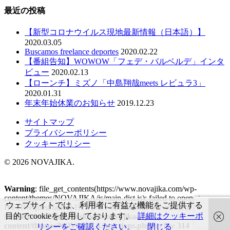
最近の投稿
【新型コロナウイルス現地最新情報（日本語）】
2020.03.05
Buscamos freelance deportes
2020.02.22
【番組告知】WOWOW「フェデ・バルベルデ」インタ
ビュー
2020.02.13
【ローンチ】ミズノ「中島翔哉meets レビュラ3」
2020.01.31
年末年始休業のお知らせ
2019.12.23
サイトマップ
プライバシーポリシー
クッキーポリシー
© 2026 NOVAJIKA.
Warning
: file_get_contents(https://www.novajika.com/wp-
content/themes/NOVAJIKA/js/main-dist.js): failed to open stream:
ウェブサイトでは、利用者に有益な機能をご提供する
HTTP request failed! HTTP/1.1 500 Internal Server Error in
目的でcookieを使用しております。
詳細はクッキーポ
/home/users/2/babakosk/web/novajika/wp-
content/themes/NOVAJIKA/functions.php
on line
314
リシーをご確認ください。
閉じる