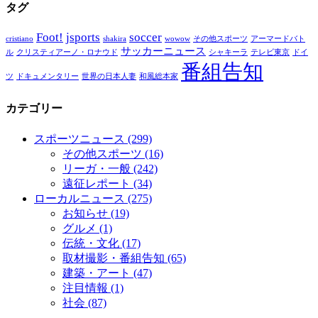
タグ
Foot!
jsports
soccer
cristiano
shakira
wowow
その他スポーツ
アーマードバト
サッカーニュース
ル
クリスティアーノ・ロナウド
シャキーラ
テレビ東京
ドイ
番組告知
ツ
ドキュメンタリー
世界の日本人妻
和風総本家
カテゴリー
スポーツニュース
(299)
その他スポーツ
(16)
リーガ・一般
(242)
遠征レポート
(34)
ローカルニュース
(275)
お知らせ
(19)
グルメ
(1)
伝統・文化
(17)
取材撮影・番組告知
(65)
建築・アート
(47)
注目情報
(1)
社会
(87)