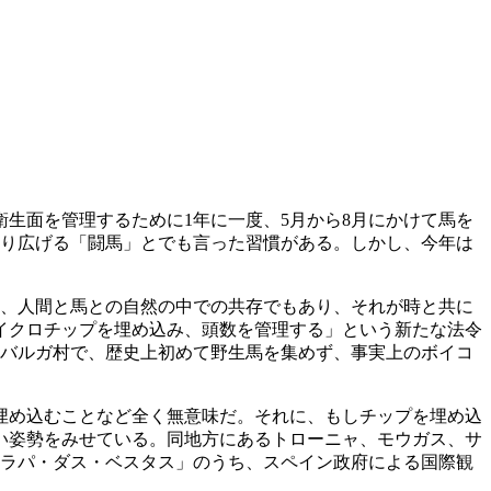
生面を管理するために1年に一度、5月から8月にかけて馬を
繰り広げる「闘馬」とでも言った習慣がある。しかし、今年は
は、人間と馬との自然の中での共存でもあり、それが時と共に
イクロチップを埋め込み、頭数を管理する」という新たな法令
・バルガ村で、歴史上初めて野生馬を集めず、事実上のボイコ
埋め込むことなど全く無意味だ。それに、もしチップを埋め込
い姿勢をみせている。同地方にあるトローニャ、モウガス、サ
「ラパ・ダス・ベスタス」のうち、スペイン政府による国際観