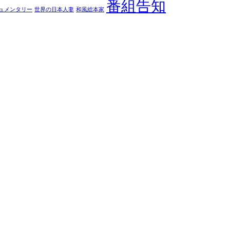
番組告知
ュメンタリー
世界の日本人妻
和風総本家