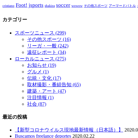
Foot!
jsports
soccer
cristiano
shakira
wowow
その他スポーツ
アーマードバトル
カテゴリー
スポーツニュース
(299)
その他スポーツ
(16)
リーガ・一般
(242)
遠征レポート
(34)
ローカルニュース
(275)
お知らせ
(19)
グルメ
(1)
伝統・文化
(17)
取材撮影・番組告知
(65)
建築・アート
(47)
注目情報
(1)
社会
(87)
最近の投稿
【新型コロナウイルス現地最新情報（日本語）】
2020.0
Buscamos freelance deportes
2020.02.22