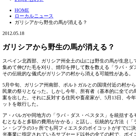
HOME
ローカルニュース
ガリシアから野生の馬が消える？
2012.05.18
ガリシアから野生の馬が消える？
スペイン北西部、ガリシア州全土の山には野生の馬が生息して
集めて伸びた毛を刈り、焼印を押して数を数える「ラパ・ダス
その伝統的な儀式がガリシアの村から消える可能性がある。
5月中旬、ガリシア州南部、ポルトガルとの国境付近の村か
民衆の祭りとなった。しかし今年、所有者
（基本的に全ての
案を出した。それに反対する住民や畜産家が、5月13日、今
ットを敢行した。
ア・バルガや同地方の「ラパ・ダス・ベスタス」を統括する
むとなると多額の費用がかかる」と話し、伝統的な方法（「
ン・シブラの3ヶ所でも同フィエスタのボイコットがすでに決
光事業に指定されているサブセード以外の全ての村で、ボイ