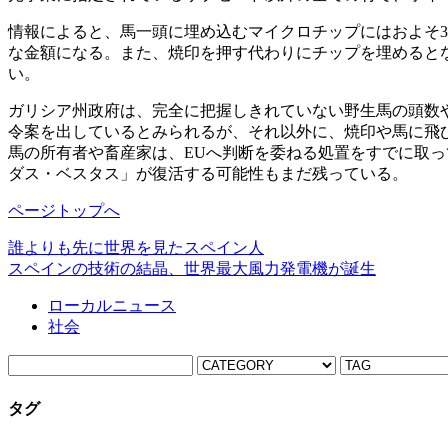
情報によると、馬一頭に埋め込むマイクロチップにはおよそ3
な金額になる。また、焼印を押す代わりにチップを埋めるとな
い。
ガリシア州政府は、完全に把握しきれていない野生馬の頭数
令案を出しているとみられるが、それ以外に、焼印や馬に飛
馬の所有者や畜産家は、EUへ判断を委ねる処置をすでに取っ
ダス・ベスタス」が復活する可能性もまだ残っている。
ページトップへ
誰よりも先に世界を見たスペイン人
スペインの技術の結晶、世界最大風力発電機が誕生
ローカルニュース
社会
タグ