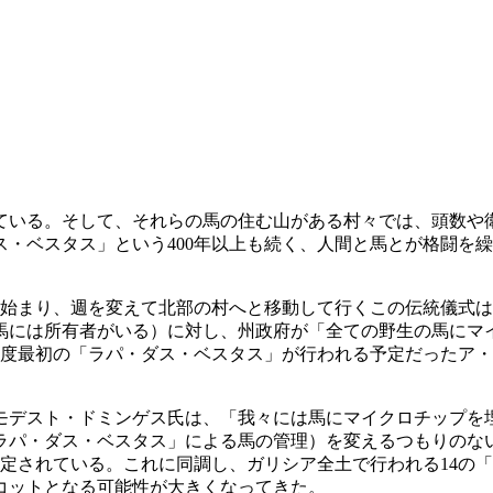
いる。そして、それらの馬の住む山がある村々では、頭数や衛
・ベスタス」という400年以上も続く、人間と馬とが格闘を
ら始まり、週を変えて北部の村へと移動して行くこの伝統儀式
馬には所有者がいる）
に対し、州政府が「全ての野生の馬にマ
年度最初の「ラパ・ダス・ベスタス」が行われる予定だったア
モデスト・ドミンゲス氏は、「我々には馬にマイクロチップを
ラパ・ダス・ベスタス」による馬の管理）を変えるつもりのな
定されている。これに同調し、ガリシア全土で行われる14の
コットとなる可能性が大きくなってきた。