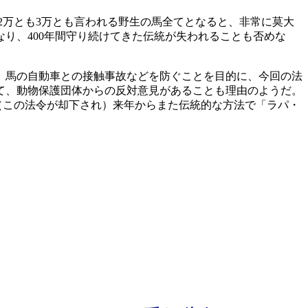
2万とも3万とも言われる野生の馬全てとなると、非常に莫大
り、400年間守り続けてきた伝統が失われることも否めな
、馬の自動車との接触事故などを防ぐことを目的に、今回の法
て、動物保護団体からの反対意見があることも理由のようだ。
（この法令が却下され）
来年からまた伝統的な方法で「ラパ・