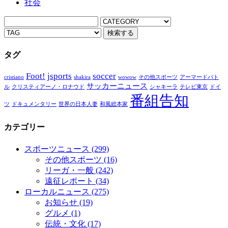
社会
タグ
Foot!
jsports
soccer
cristiano
shakira
wowow
その他スポーツ
アーマードバト
サッカーニュース
ル
クリスティアーノ・ロナウド
シャキーラ
テレビ東京
ドイ
番組告知
ツ
ドキュメンタリー
世界の日本人妻
和風総本家
カテゴリー
スポーツニュース
(299)
その他スポーツ
(16)
リーガ・一般
(242)
遠征レポート
(34)
ローカルニュース
(275)
お知らせ
(19)
グルメ
(1)
伝統・文化
(17)