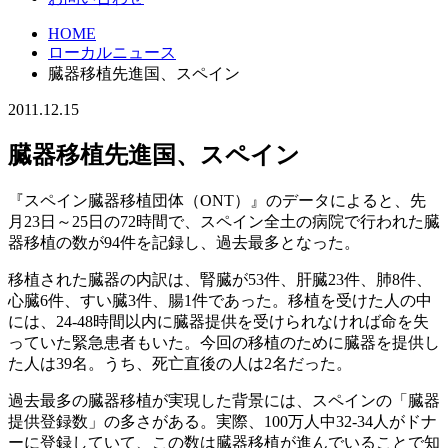
HOME
ローカルニュース
臓器移植先進国、スペイン
2011.12.15
臓器移植先進国、スペイン
『スペイン臓器移植団体（ONT）』のデータによると、先
月23日～25日の72時間で、スペイン全土の病院で行われた臓
器移植の数が94件を記録し、過去最多となった。
移植された臓器の内訳は、腎臓が53件、肝臓23件、肺8件、
心臓6件、すい臓3件、腸1件であった。移植を受けた人の中
には、24-48時間以内に臓器提供を受けられなければ命を失
っていた緊急患者もいた。今回の移植のために臓器を提供し
た人は39名。うち、死亡直後の人は2名だった。
過去最多の臓器移植が実現した背景には、スペインの「臓器
提供登録数」の多さがある。実際、100万人中32-34人がドナ
ーに登録していて、この数は臓器移植が進んでいることで知