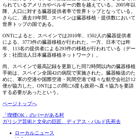
られているアメリカやベルギーの数を越えている。2005年以
降、人口に対する臓器提供者率で世界トップとなっている。
さらに、過去19年間、スペインは臓器移植・提供数において
世界トップの国である。
ONTによると、スペインでは2010年、1502人の臓器提供者
による、3773件の臓器移植が行われた。一方、日本では昨
年、113名の提供者による293件の移植が行われている（デー
タ：社団法人日本臓器移植ネットワーク）。
尚、スペインで最高記録を更新した同72時間以内の臓器移植
手術は、スペイン全国42の病院で実施された。臓器輸送のた
めに、軍の空港や国際空港・民間空港で様々な航空会社計12
便が協力した。ONTはこの間に6度も政府へ直々協力を要請
する必要があったという。
ページトップへ
「喫煙OK」のバーがある村
ガリシア芸術と文化の巨匠、ディアス・パルド氏死去
ローカルニュース