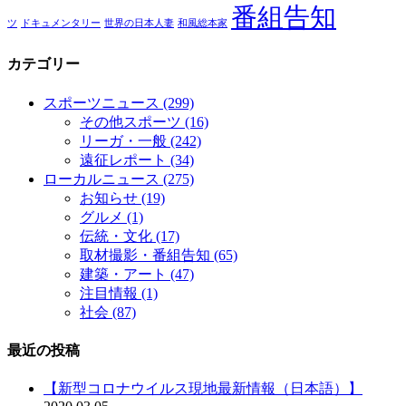
番組告知
ツ
ドキュメンタリー
世界の日本人妻
和風総本家
カテゴリー
スポーツニュース
(299)
その他スポーツ
(16)
リーガ・一般
(242)
遠征レポート
(34)
ローカルニュース
(275)
お知らせ
(19)
グルメ
(1)
伝統・文化
(17)
取材撮影・番組告知
(65)
建築・アート
(47)
注目情報
(1)
社会
(87)
最近の投稿
【新型コロナウイルス現地最新情報（日本語）】