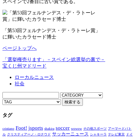
スペインで2番目に古い賞である。
「第53回フェルナンデス・デ・ラトーレ賞」
に輝いたカラセード博士
ページトップへ
「選挙権売ります」－スペイン総選挙の裏で－
宝くじ州マドリード
ローカルニュース
社会
タグ
Foot!
jsports
soccer
cristiano
shakira
wowow
その他スポーツ
アーマードバト
サッカーニュース
ル
クリスティアーノ・ロナウド
シャキーラ
テレビ東京
ドイ