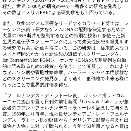
数ランキング（2001年1月〜2011年3月）」でもトップになる
程だ。世界15000もの研究の中で一番多くの研究を発表し、
その数はアメリカFBIによる研究数をも上回っている。
また、欧州のゲノム医療をリードするカラセード博士は、シ
ーケンス技術（長大なゲノムDNAの配列を決定するために
大量のDNA断片を整列するなどの特別な技術）を使った新
生児の遺伝子スクリーニングによって先天性疾患を発見をす
る研究でも高い評価を得ている。この研究は、従来膨大なコ
ストと時間のかかった新生児の遺伝子スクリーニングを、
Ion Torrent社のIon PGMシーケンサ（DNAの塩基配列を自動
的に読み取るための装置）を使うことで克服し、これにより
ウィルソン病や嚢胞性線維症、ハーラー・シャイエ症候群な
どのスクリーニング発見が、より速く、低価格で出来る様に
なったことで世界的評価を得た。
「フェルナンデス・デ・ラトーレ賞」 ガリシア州ラ・コル
ーニャに拠点を置く日刊の前衛新聞『La voz de Galicia』が創
設者のフアン・フェルナンデス・ラトーレを記念して与える
賞。1960年より毎年、現社長サンティアゴ・レイ・フェルナ
ンデス・ラトーレ氏の財団から「ガリシアに影響を与えた出
版物と人物」に対して贈られる。今年で53年目となる本賞は