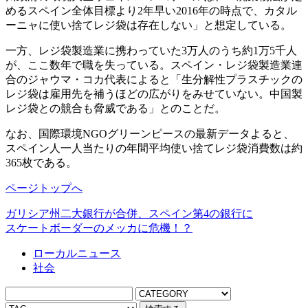
めるスペイン全体目標より2年早い2016年の時点で、カタル
ーニャに使い捨てレジ袋は存在しない」と想定している。
一方、レジ袋製造業に携わっていた3万人のうち約1万5千人
が、ここ数年で職を失っている。スペイン・レジ袋製造業連
合のジャウマ・コカ代表によると「生分解性プラスチックの
レジ袋は雇用先を補うほどの広がりをみせていない。中国製
レジ袋との競合も脅威である」とのことだ。
なお、国際環境NGOグリーンピースの最新データよると、
スペイン人一人当たりの年間平均使い捨てレジ袋消費数は約
365枚である。
ページトップへ
ガリシア州二大銀行が合併、スペイン第4の銀行に
スケートボーダーのメッカに危機！？
ローカルニュース
社会