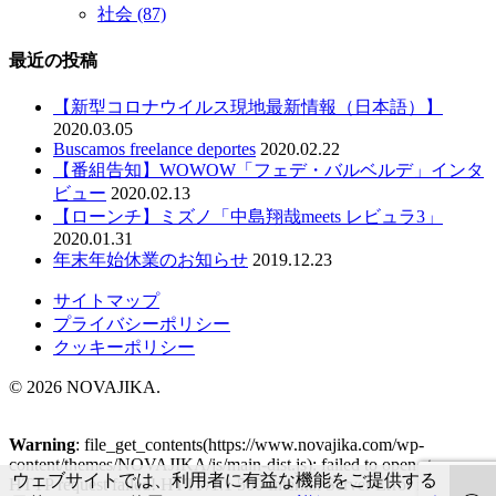
社会
(87)
最近の投稿
【新型コロナウイルス現地最新情報（日本語）】
2020.03.05
Buscamos freelance deportes
2020.02.22
【番組告知】WOWOW「フェデ・バルベルデ」インタ
ビュー
2020.02.13
【ローンチ】ミズノ「中島翔哉meets レビュラ3」
2020.01.31
年末年始休業のお知らせ
2019.12.23
サイトマップ
プライバシーポリシー
クッキーポリシー
© 2026 NOVAJIKA.
Warning
: file_get_contents(https://www.novajika.com/wp-
content/themes/NOVAJIKA/js/main-dist.js): failed to open stream:
ウェブサイトでは、利用者に有益な機能をご提供する
HTTP request failed! HTTP/1.1 500 Internal Server Error in