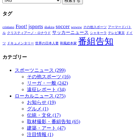
タグ
Foot!
jsports
soccer
cristiano
shakira
wowow
その他スポーツ
アーマードバト
サッカーニュース
ル
クリスティアーノ・ロナウド
シャキーラ
テレビ東京
ドイ
番組告知
ツ
ドキュメンタリー
世界の日本人妻
和風総本家
カテゴリー
スポーツニュース
(299)
その他スポーツ
(16)
リーガ・一般
(242)
遠征レポート
(34)
ローカルニュース
(275)
お知らせ
(19)
グルメ
(1)
伝統・文化
(17)
取材撮影・番組告知
(65)
建築・アート
(47)
注目情報
(1)