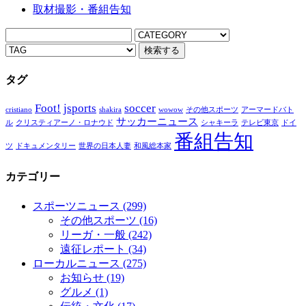
取材撮影・番組告知
タグ
Foot!
jsports
soccer
cristiano
shakira
wowow
その他スポーツ
アーマードバト
サッカーニュース
ル
クリスティアーノ・ロナウド
シャキーラ
テレビ東京
ドイ
番組告知
ツ
ドキュメンタリー
世界の日本人妻
和風総本家
カテゴリー
スポーツニュース
(299)
その他スポーツ
(16)
リーガ・一般
(242)
遠征レポート
(34)
ローカルニュース
(275)
お知らせ
(19)
グルメ
(1)