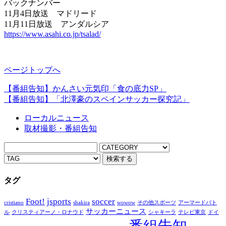
バックナンバー
11月4日放送 マドリード
11月11日放送 アンダルシア
https://www.asahi.co.jp/tsalad/
ページトップへ
【番組告知】かんさい元気印「食の底力SP」
【番組告知】「北澤豪のスペインサッカー探究記」
ローカルニュース
取材撮影・番組告知
タグ
Foot!
jsports
soccer
cristiano
shakira
wowow
その他スポーツ
アーマードバト
サッカーニュース
ル
クリスティアーノ・ロナウド
シャキーラ
テレビ東京
ドイ