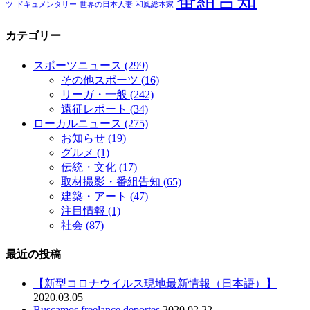
番組告知
ツ
ドキュメンタリー
世界の日本人妻
和風総本家
カテゴリー
スポーツニュース
(299)
その他スポーツ
(16)
リーガ・一般
(242)
遠征レポート
(34)
ローカルニュース
(275)
お知らせ
(19)
グルメ
(1)
伝統・文化
(17)
取材撮影・番組告知
(65)
建築・アート
(47)
注目情報
(1)
社会
(87)
最近の投稿
【新型コロナウイルス現地最新情報（日本語）】
2020.03.05
Buscamos freelance deportes
2020.02.22