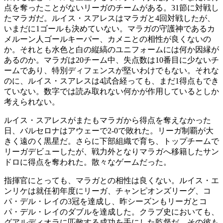
点を奪ったことがないリーガのチームがある。31節に対戦し
たマラガだ。ルイス・スアレスはマラガと4回対戦したが、
いまだに1ゴールも決めていない。マラガの守護神であるカ
メルーン人ゴールキーパー、カメニとの相性が良くないの
か。それとも水色と白の縦縞のユニフォームには何か因縁が
あるのか。マラガは20チーム中、失点数は10番目に少ないチ
ームであり、特別ディフェンスが堅いわけでもない。それな
のに、ルイス・スアレスは4試合経っても、まだ1得点もでき
ていない。数字では読み取れない何かが作用しているとしか
考えられない。
ルイス・スアレスがまたもマラガから得点を奪えなかった
日、バルセロナはアウェーで2-0で敗れた。リーガ制覇が大
きく遠のく黒星だ。さらに下部組織で育ち、トップチームで
リーガデビューしたが、戦力外となりマラガへ移籍したサン
ドロに得点を奪われた。散々なゲームだった。
指揮官にとっても、マラガとの相性は良くない。ルイス・エ
ンリケは就任初年度にリーガ、チャンピオンズリーグ、コ
パ・デル・レイの3冠を達成し、昨シーズンもリーガとコ
パ・デル・レイのダブルを達成した。クラブ史においても、
グアルディオラに匹敵する成功を手にした監督だ。その彼も