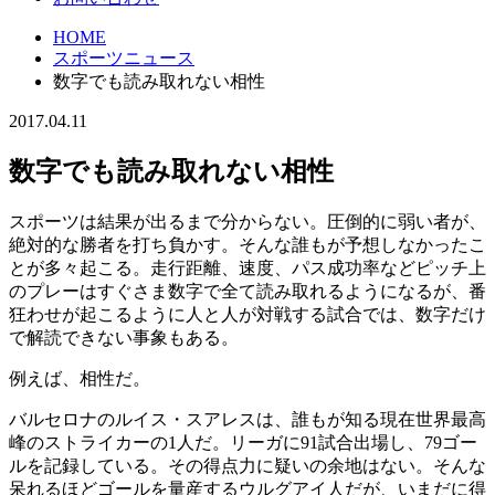
HOME
スポーツニュース
数字でも読み取れない相性
2017.04.11
数字でも読み取れない相性
スポーツは結果が出るまで分からない。圧倒的に弱い者が、
絶対的な勝者を打ち負かす。そんな誰もが予想しなかったこ
とが多々起こる。走行距離、速度、パス成功率などピッチ上
のプレーはすぐさま数字で全て読み取れるようになるが、番
狂わせが起こるように人と人が対戦する試合では、数字だけ
で解読できない事象もある。
例えば、相性だ。
バルセロナのルイス・スアレスは、誰もが知る現在世界最高
峰のストライカーの1人だ。リーガに91試合出場し、79ゴー
ルを記録している。その得点力に疑いの余地はない。そんな
呆れるほどゴールを量産するウルグアイ人だが、いまだに得