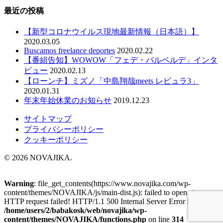
最近の投稿
【新型コロナウイルス現地最新情報（日本語）】
2020.03.05
Buscamos freelance deportes
2020.02.22
【番組告知】WOWOW「フェデ・バルベルデ」インタ
ビュー
2020.02.13
【ローンチ】ミズノ「中島翔哉meets レビュラ3」
2020.01.31
年末年始休業のお知らせ
2019.12.23
サイトマップ
プライバシーポリシー
クッキーポリシー
© 2026 NOVAJIKA.
Warning
: file_get_contents(https://www.novajika.com/wp-
content/themes/NOVAJIKA/js/main-dist.js): failed to open stream:
HTTP request failed! HTTP/1.1 500 Internal Server Error in
/home/users/2/babakosk/web/novajika/wp-
content/themes/NOVAJIKA/functions.php
on line
314