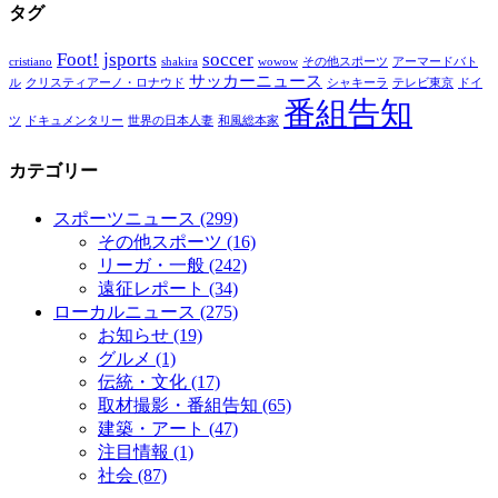
タグ
Foot!
jsports
soccer
cristiano
shakira
wowow
その他スポーツ
アーマードバト
サッカーニュース
ル
クリスティアーノ・ロナウド
シャキーラ
テレビ東京
ドイ
番組告知
ツ
ドキュメンタリー
世界の日本人妻
和風総本家
カテゴリー
スポーツニュース
(299)
その他スポーツ
(16)
リーガ・一般
(242)
遠征レポート
(34)
ローカルニュース
(275)
お知らせ
(19)
グルメ
(1)
伝統・文化
(17)
取材撮影・番組告知
(65)
建築・アート
(47)
注目情報
(1)
社会
(87)