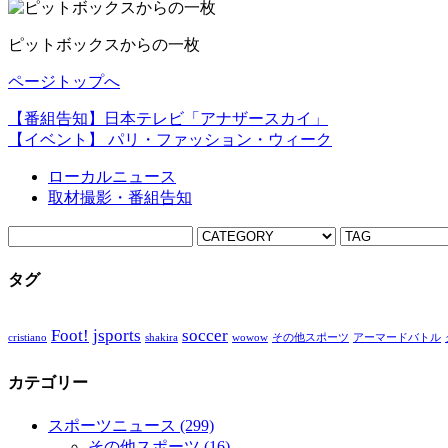
ピットボックスからの一枚
ページトップへ
【番組告知】日本テレビ「アナザースカイ」
【イベント】 パリ・ファッション・ウィーク
ローカルニュース
取材撮影・番組告知
タグ
Foot!
jsports
soccer
cristiano
shakira
wowow
その他スポーツ
アーマードバトル
カテゴリー
スポーツニュース
(299)
その他スポーツ
(16)