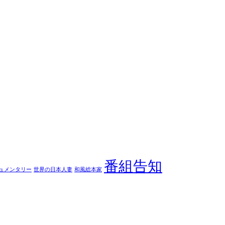
番組告知
ュメンタリー
世界の日本人妻
和風総本家