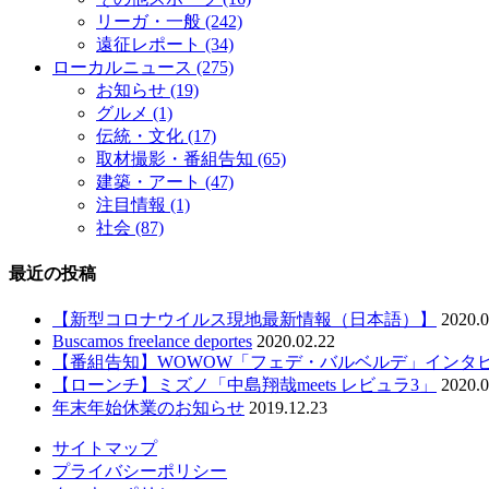
リーガ・一般
(242)
遠征レポート
(34)
ローカルニュース
(275)
お知らせ
(19)
グルメ
(1)
伝統・文化
(17)
取材撮影・番組告知
(65)
建築・アート
(47)
注目情報
(1)
社会
(87)
最近の投稿
【新型コロナウイルス現地最新情報（日本語）】
2020.0
Buscamos freelance deportes
2020.02.22
【番組告知】WOWOW「フェデ・バルベルデ」インタ
【ローンチ】ミズノ「中島翔哉meets レビュラ3」
2020.0
年末年始休業のお知らせ
2019.12.23
サイトマップ
プライバシーポリシー