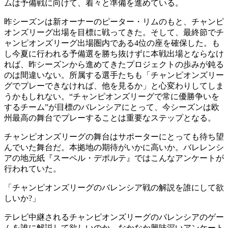
ムは予備戦に向けて、着々と準備を進めている。
昨シーズンは新オーナーのピーター・リムのもと、チャンピ
オンズリーグ出場を目標に戦ってきた。そして、最終節でチ
ャンピオンズリーグ出場圏内である4位の座を確保した。も
し今夏に行われる予備選を勝ち抜けずに本戦出場とならなけ
れば、昨シーズンから進めてきたプロジェクトの歩みが鈍る
のは間違いない。所属する選手たちも「チャンピオンズリー
グでプレーできなければ、他を見るか」と心変わりしてしま
うかもしれない。“チャンピオンズリーグで常に優勝争いを
するチーム”が目標のバレンシアにとって、今シーズンは欧
州最高の舞台でプレーすることは重要なステップとなる。
チャンピオンズリーグの舞台はサポーターにとっても待ち望
んでいた舞台だ。本拠地の期待がいかに高いか。バレレンシ
アの地元紙『スーペル・デポルテ』ではこんなアンケートが
行われていた。
「チャンピオンズリーグのバレンシア戦の解説を誰にして欲
しいか?」
テレビ中継されるチャンピオンズリーグのバレンシアのゲー
ムを誰に解説して欲しいのか。なかなか興味深いアンケート