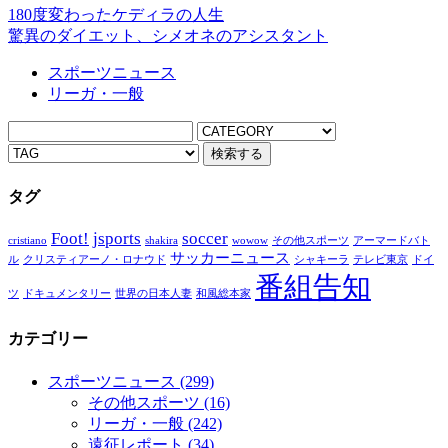
180度変わったケディラの人生
驚異のダイエット、シメオネのアシスタント
スポーツニュース
リーガ・一般
タグ
Foot!
jsports
soccer
cristiano
shakira
wowow
その他スポーツ
アーマードバト
サッカーニュース
ル
クリスティアーノ・ロナウド
シャキーラ
テレビ東京
ドイ
番組告知
ツ
ドキュメンタリー
世界の日本人妻
和風総本家
カテゴリー
スポーツニュース
(299)
その他スポーツ
(16)
リーガ・一般
(242)
遠征レポート
(34)