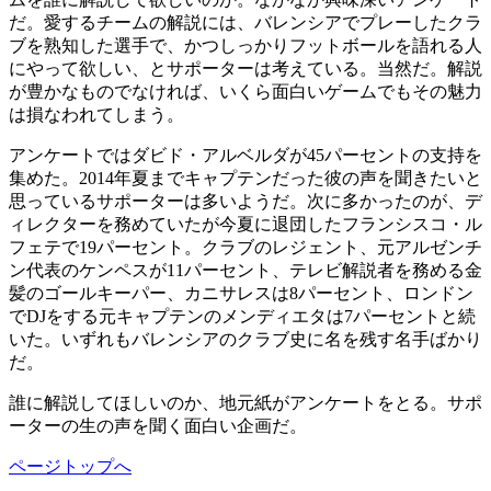
だ。愛するチームの解説には、バレンシアでプレーしたクラ
ブを熟知した選手で、かつしっかりフットボールを語れる人
にやって欲しい、とサポーターは考えている。当然だ。解説
が豊かなものでなければ、いくら面白いゲームでもその魅力
は損なわれてしまう。
アンケートではダビド・アルベルダが45パーセントの支持を
集めた。2014年夏までキャプテンだった彼の声を聞きたいと
思っているサポーターは多いようだ。次に多かったのが、デ
ィレクターを務めていたが今夏に退団したフランシスコ・ル
フェテで19パーセント。クラブのレジェント、元アルゼンチ
ン代表のケンペスが11パーセント、テレビ解説者を務める金
髪のゴールキーパー、カニサレスは8パーセント、ロンドン
でDJをする元キャプテンのメンディエタは7パーセントと続
いた。いずれもバレンシアのクラブ史に名を残す名手ばかり
だ。
誰に解説してほしいのか、地元紙がアンケートをとる。サポ
ーターの生の声を聞く面白い企画だ。
ページトップへ