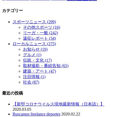
カテゴリー
スポーツニュース
(299)
その他スポーツ
(16)
リーガ・一般
(242)
遠征レポート
(34)
ローカルニュース
(275)
お知らせ
(19)
グルメ
(1)
伝統・文化
(17)
取材撮影・番組告知
(65)
建築・アート
(47)
注目情報
(1)
社会
(87)
最近の投稿
【新型コロナウイルス現地最新情報（日本語）】
2020.03.05
Buscamos freelance deportes
2020.02.22