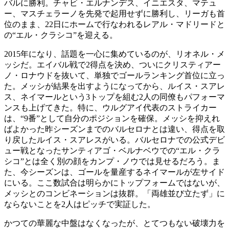
バルに勝利。チャビ・エルナンデス、イニエスタ、マテュ
ー、マスチェラーノを先発で起用せずに勝利し、リーガも首
位のまま、22日にホームで行なわれるレアル・マドリードと
の“エル・クラシコ”を迎える。
2015年になり、話題を一心に集めているのが、リオネル・メ
ッシだ。エイバル戦で2得点を決め、ついにクリスティアー
ノ・ロナウドを抜いて、単独でゴールランキング首位に立っ
た。メッシが結果を出すようになってから、ルイス・スアレ
ス、ネイマールという3トップを組む2人の同僚もパフォーマ
ンスも上げてきた。特に、ウルグアイ代表のストライカー
は、“9番”として自分のポジションを確保。メッシを抑えれ
ばよかった昨シーズンまでのバルセロナとは違い、得点を取
り戻したルイス・スアレスがいる。バルセロナでの公式デビ
ュー戦となったサンティアゴ・ベルナベウでの“エル・クラ
シコ”とは全く別の顔をカンプ・ノウでは見せるだろう。ま
た、今シーズンは、ゴールを量産するネイマールが左サイド
にいる。ここ数試合は明らかにトップフォームではないが、
メッシとのコンビネーションは抜群。「両雄並び立たず」に
ならないことを2人はピッチで実証した。
かつての華麗な中盤はなくなったが、とてつもない破壊力を