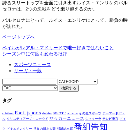
誇るスリートップを全面に引き出すルイス・エンリケのバル
セロナは、2つの決戦をどう乗り越えるのか。
バルセロナにとって、ルイス・エンリケにとって、勝負の時
が訪れた。
ページトップへ
ベイルがレアル・マドリードで唯一好きではないこと
シーズン中に何度も変わる批評
スポーツニュース
リーガ・一般
タグ
Foot!
jsports
soccer
cristiano
shakira
wowow
その他スポーツ
アーマードバト
サッカーニュース
ル
クリスティアーノ・ロナウド
シャキーラ
テレビ東京
ドイ
番組告知
ツ
ドキュメンタリー
世界の日本人妻
和風総本家