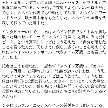
ャビ・エルナンデスが地元誌『エル・パイス・セマナル』で
率直に語っている。シャビはご存知のようにバルセロナだけ
でなく、スペイン代表でも中軸として活躍。スペインにワー
ルドカップ、欧州選手権をもたらした。スペインの国旗を代
表して戦っていた選手だ。
インタビューの中で、「君はスペイン代表でタイトルを勝ち
取った時のセレモニーで『スペイン万歳!!』と叫んでいたけ
ど…？」という質問にシャビはこう応えた。「自分が感じた
ことを言ったんだ。同じように僕らに多くのことを与えてく
れたスペインのフットボール、代表チーム万歳、とも言いた
かったよ」
記者はこうも尋ねた。「思わず『スペイン万歳!!』『カタル
ーニャ万歳!!』と同時に叫ぶ。問題はないですよね。そう思
わないですか？」するとシャビはこう答えた。「そうだね。
僕は11月9日に投票に行った。カタルーニャにとって大事な1
歩だと考えていた。僕たちは（独立を問う）公式で合法的な
投票を申請していたし、彼らは僕たちにその許可を与えるべ
きだった」
シャビはカタルーニャとスペインの関係をこう例えている。