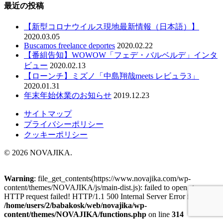
最近の投稿
【新型コロナウイルス現地最新情報（日本語）】
2020.03.05
Buscamos freelance deportes
2020.02.22
【番組告知】WOWOW「フェデ・バルベルデ」インタ
ビュー
2020.02.13
【ローンチ】ミズノ「中島翔哉meets レビュラ3」
2020.01.31
年末年始休業のお知らせ
2019.12.23
サイトマップ
プライバシーポリシー
クッキーポリシー
© 2026 NOVAJIKA.
Warning
: file_get_contents(https://www.novajika.com/wp-
content/themes/NOVAJIKA/js/main-dist.js): failed to open stream:
HTTP request failed! HTTP/1.1 500 Internal Server Error in
/home/users/2/babakosk/web/novajika/wp-
content/themes/NOVAJIKA/functions.php
on line
314