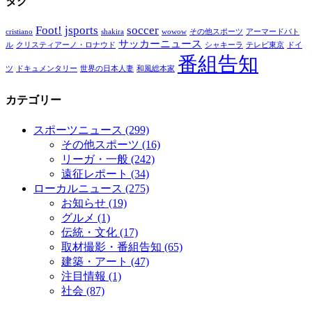
タグ
Foot!
jsports
soccer
cristiano
shakira
wowow
その他スポーツ
アーマードバト
サッカーニュース
ル
クリスティアーノ・ロナウド
シャキーラ
テレビ東京
ドイ
番組告知
ツ
ドキュメンタリー
世界の日本人妻
和風総本家
カテゴリー
スポーツニュース
(299)
その他スポーツ
(16)
リーガ・一般
(242)
遠征レポート
(34)
ローカルニュース
(275)
お知らせ
(19)
グルメ
(1)
伝統・文化
(17)
取材撮影・番組告知
(65)
建築・アート
(47)
注目情報
(1)
社会
(87)