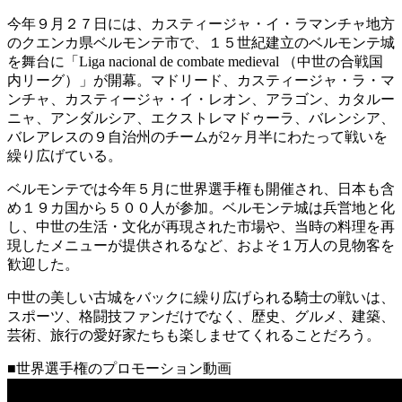
今年９月２７日には、カスティージャ・イ・ラマンチャ地方
のクエンカ県ベルモンテ市で、１５世紀建立のベルモンテ城
を舞台に「Liga nacional de combate medieval （中世の合戦国
内リーグ）」が開幕。マドリード、カスティージャ・ラ・マ
ンチャ、カスティージャ・イ・レオン、アラゴン、カタルー
ニャ、アンダルシア、エクストレマドゥーラ、バレンシア、
バレアレスの９自治州のチームが2ヶ月半にわたって戦いを
繰り広げている。
ベルモンテでは今年５月に世界選手権も開催され、日本も含
め１９カ国から５００人が参加。ベルモンテ城は兵営地と化
し、中世の生活・文化が再現された市場や、当時の料理を再
現したメニューが提供されるなど、およそ１万人の見物客を
歓迎した。
中世の美しい古城をバックに繰り広げられる騎士の戦いは、
スポーツ、格闘技ファンだけでなく、歴史、グルメ、建築、
芸術、旅行の愛好家たちも楽しませてくれることだろう。
■世界選手権のプロモーション動画