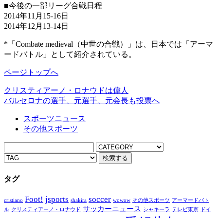
■今後の一部リーグ合戦日程
2014年11月15-16日
2014年12月13-14日
*「Combate medieval（中世の合戦）」は、日本では「アーマ
ードバトル」として紹介されている。
ページトップへ
クリスティアーノ・ロナウドは偉人
バルセロナの選手、元選手、元会長も投票へ
スポーツニュース
その他スポーツ
タグ
Foot!
jsports
soccer
cristiano
shakira
wowow
その他スポーツ
アーマードバト
サッカーニュース
ル
クリスティアーノ・ロナウド
シャキーラ
テレビ東京
ドイ