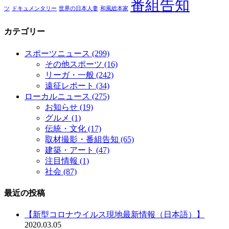
番組告知
ツ
ドキュメンタリー
世界の日本人妻
和風総本家
カテゴリー
スポーツニュース
(299)
その他スポーツ
(16)
リーガ・一般
(242)
遠征レポート
(34)
ローカルニュース
(275)
お知らせ
(19)
グルメ
(1)
伝統・文化
(17)
取材撮影・番組告知
(65)
建築・アート
(47)
注目情報
(1)
社会
(87)
最近の投稿
【新型コロナウイルス現地最新情報（日本語）】
2020.03.05