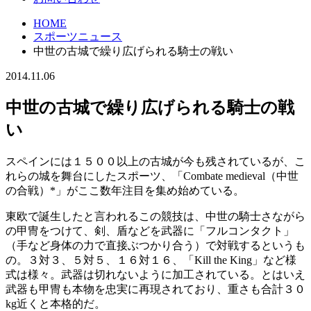
HOME
スポーツニュース
中世の古城で繰り広げられる騎士の戦い
2014.11.06
中世の古城で繰り広げられる騎士の戦
い
スペインには１５００以上の古城が今も残されているが、こ
れらの城を舞台にしたスポーツ、「Combate medieval（中世
の合戦）*」がここ数年注目を集め始めている。
東欧で誕生したと言われるこの競技は、中世の騎士さながら
の甲冑をつけて、剣、盾などを武器に「フルコンタクト」
（手など身体の力で直接ぶつかり合う）で対戦するというも
の。３対３、５対５、１６対１６、「Kill the King」など様
式は様々。武器は切れないように加工されている。とはいえ
武器も甲冑も本物を忠実に再現されており、重さも合計３０
kg近くと本格的だ。