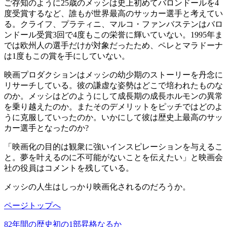
ご存知のように25歳のメッシは史上初めてバロンドールを4
度受賞するなど、誰もが世界最高のサッカー選手と考えてい
る。クライフ、プラティニ、マルコ・ファンバステンはバロ
ンドール受賞3回で4度もこの栄誉に輝いていない。1995年ま
では欧州人の選手だけが対象だったため、ペレとマラドーナ
は1度もこの賞を手にしていない。
映画プロダクションはメッシの幼少期のストーリーを丹念に
リサーチしている。彼の謙虚な姿勢はどこで培われたものな
のか。メッシはどのようにして成長期の成長ホルモンの異常
を乗り越えたのか。またそのデメリットをピッチではどのよ
うに克服していったのか。いかにして彼は歴史上最高のサッ
カー選手となったのか?
「映画化の目的は観衆に強いインスピレーションを与えるこ
と。夢を叶えるのに不可能がないことを伝えたい」と映画会
社の役員はコメントを残している。
メッシの人生はしっかり映画化されるのだろうか。
ページトップへ
82年間の歴史初の1部昇格なるか