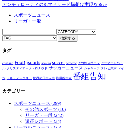
アンチェロッティのR.マドリード構想は実現なるか
スポーツニュース
リーガ・一般
タグ
Foot!
jsports
soccer
cristiano
shakira
wowow
その他スポーツ
アーマードバト
サッカーニュース
ル
クリスティアーノ・ロナウド
シャキーラ
テレビ東京
ドイ
番組告知
ツ
ドキュメンタリー
世界の日本人妻
和風総本家
カテゴリー
スポーツニュース
(299)
その他スポーツ
(16)
リーガ・一般
(242)
遠征レポート
(34)
ローカルニュース
(275)