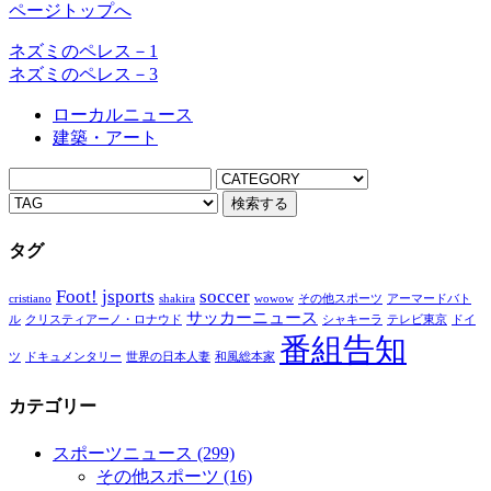
ページトップへ
ネズミのペレス－1
ネズミのペレス－3
ローカルニュース
建築・アート
タグ
Foot!
jsports
soccer
cristiano
shakira
wowow
その他スポーツ
アーマードバト
サッカーニュース
ル
クリスティアーノ・ロナウド
シャキーラ
テレビ東京
ドイ
番組告知
ツ
ドキュメンタリー
世界の日本人妻
和風総本家
カテゴリー
スポーツニュース
(299)
その他スポーツ
(16)