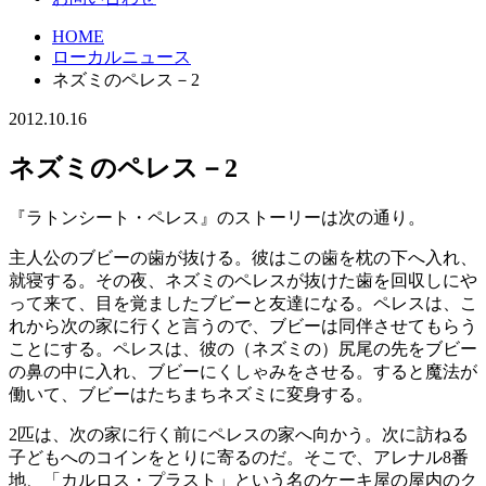
HOME
ローカルニュース
ネズミのペレス－2
2012.10.16
ネズミのペレス－2
『ラトンシート・ペレス』のストーリーは次の通り。
主人公のブビーの歯が抜ける。彼はこの歯を枕の下へ入れ、
就寝する。その夜、ネズミのペレスが抜けた歯を回収しにや
って来て、目を覚ましたブビーと友達になる。ペレスは、こ
れから次の家に行くと言うので、ブビーは同伴させてもらう
ことにする。ペレスは、彼の（ネズミの）尻尾の先をブビー
の鼻の中に入れ、ブビーにくしゃみをさせる。すると魔法が
働いて、ブビーはたちまちネズミに変身する。
2匹は、次の家に行く前にペレスの家へ向かう。次に訪ねる
子どもへのコインをとりに寄るのだ。そこで、アレナル8番
地、「カルロス・プラスト」という名のケーキ屋の屋内のク