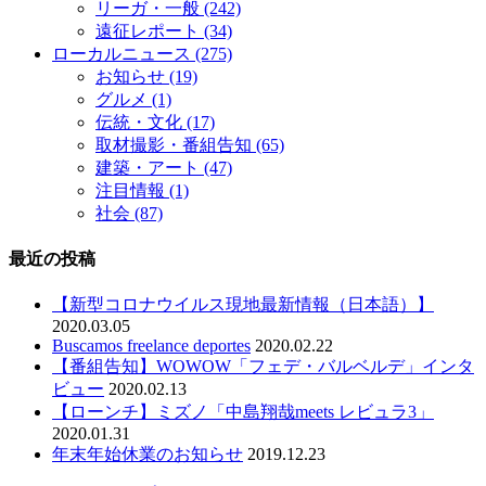
リーガ・一般
(242)
遠征レポート
(34)
ローカルニュース
(275)
お知らせ
(19)
グルメ
(1)
伝統・文化
(17)
取材撮影・番組告知
(65)
建築・アート
(47)
注目情報
(1)
社会
(87)
最近の投稿
【新型コロナウイルス現地最新情報（日本語）】
2020.03.05
Buscamos freelance deportes
2020.02.22
【番組告知】WOWOW「フェデ・バルベルデ」インタ
ビュー
2020.02.13
【ローンチ】ミズノ「中島翔哉meets レビュラ3」
2020.01.31
年末年始休業のお知らせ
2019.12.23