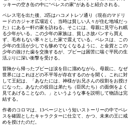
ッキーの空き缶の中に“ペレスの家”があると紹介される。
ペレス宅を出た後、2匹はハコメトレソ通り（現在のマドリ
ードのカジャオ広場近く、当時は貧しい人々が住む地域だっ
た）にある一軒の家を訪ねる。そこには、母親に見守られ眠
る少年がいる。この少年の家族は、貧しさ故パンすら買え
ず、毛布もない寒々とした家で震えている。ペレスは、この
少年の生活が少しでも惨めでなくなるように、と金貨とこの
少年の抜けた歯を交換するが、ブビーは困苦に喘ぐ平民の生
活ぶりに深い衝撃を受ける。
冒険から帰ったブビーは涙を目に溜めながら、母親に、なぜ
世界にはこれほどの不平等が存在するのかを聞く。これに対
して王妃は、「あなたには、神様がお兄さんの役割をお授け
になった。あなたの役目は弟たち（臣民たち）の面倒をよく
見てあげることなの。」というような事を説明して物語は完
結する。
作者のコロマは、13ページという短いストーリーの中でペレ
スを確固としたキャラクターに仕立て、かつ、未来の王に戒
めを授けたのだ。