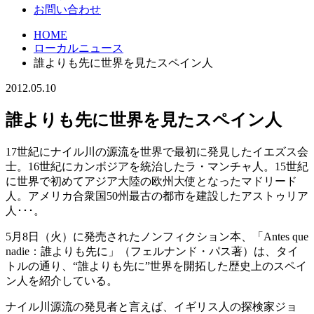
お問い合わせ
HOME
ローカルニュース
誰よりも先に世界を見たスペイン人
2012.05.10
誰よりも先に世界を見たスペイン人
17世紀にナイル川の源流を世界で最初に発見したイエズス会
士。16世紀にカンボジアを統治したラ・マンチャ人。15世紀
に世界で初めてアジア大陸の欧州大使となったマドリード
人。アメリカ合衆国50州最古の都市を建設したアストゥリア
人･･･。
5月8日（火）に発売されたノンフィクション本、「Antes que
nadie：誰よりも先に」（フェルナンド・パス著）は、タイ
トルの通り、“誰よりも先に”世界を開拓した歴史上のスペイ
ン人を紹介している。
ナイル川源流の発見者と言えば、イギリス人の探検家ジョ