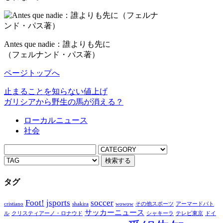
Antes que nadie：誰よりも先に
（フェルナンド・パス著）
ページトップへ
止まることを知らない値上げ
ガリシアから野生の馬が消える？
ローカルニュース
社会
タグ
Foot!
jsports
soccer
cristiano
shakira
wowow
その他スポーツ
アーマードバト
サッカーニュース
ル
クリスティアーノ・ロナウド
シャキーラ
テレビ東京
ドイ