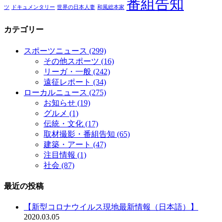
番組告知
ツ
ドキュメンタリー
世界の日本人妻
和風総本家
カテゴリー
スポーツニュース
(299)
その他スポーツ
(16)
リーガ・一般
(242)
遠征レポート
(34)
ローカルニュース
(275)
お知らせ
(19)
グルメ
(1)
伝統・文化
(17)
取材撮影・番組告知
(65)
建築・アート
(47)
注目情報
(1)
社会
(87)
最近の投稿
【新型コロナウイルス現地最新情報（日本語）】
2020.03.05