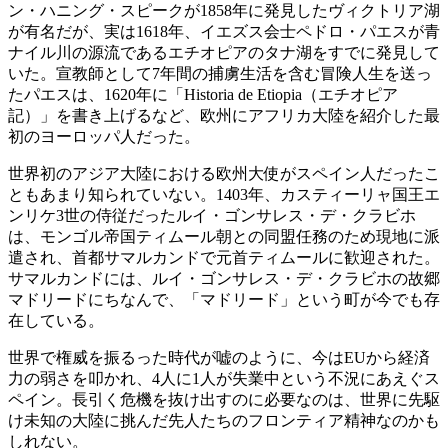
ン・ハニング・スピークが1858年に発見したヴィクトリア湖
が有名だが、実は1618年、イエズス会士ペドロ・パエスが青
ナイル川の源流であるエチオピアのタナ湖をすでに発見して
いた。宣教師として7年間の捕虜生活を含む冒険人生を送っ
たパエスは、1620年に「Historia de Etiopia（エチオピア
記）」を書き上げるなど、欧州にアフリカ大陸を紹介した最
初のヨーロッパ人だった。
世界初のアジア大陸における欧州大使がスペイン人だったこ
ともあまり知られていない。1403年、カスティーリャ国王エ
ンリケ3世の侍従だったルイ・ゴンサレス・デ・クラビホ
は、モンゴル帝国ティムール朝との同盟任務のため現地に派
遣され、首都サマルカンドで元首ティムールに歓迎された。
サマルカンドには、ルイ・ゴンサレス・デ・クラビホの故郷
マドリードにちなんで、「マドリード」という町が今でも存
在している。
世界で権威を振るった時代が嘘のように、今はEUから経済
力の弱さを叩かれ、4人に1人が失業中という不況にあえぐス
ペイン。長引く危機を抜け出すのに必要なのは、世界に先駆
け未知の大陸に挑んだ先人たちのフロンティア精神なのかも
しれない。