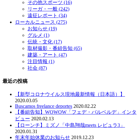
その他スポーツ
(16)
リーガ・一般
(242)
遠征レポート
(34)
ローカルニュース
(275)
お知らせ
(19)
グルメ
(1)
伝統・文化
(17)
取材撮影・番組告知
(65)
建築・アート
(47)
注目情報
(1)
社会
(87)
最近の投稿
【新型コロナウイルス現地最新情報（日本語）】
2020.03.05
Buscamos freelance deportes
2020.02.22
【番組告知】WOWOW「フェデ・バルベルデ」インタ
ビュー
2020.02.13
【ローンチ】ミズノ「中島翔哉meets レビュラ3」
2020.01.31
年末年始休業のお知らせ
2019.12.23