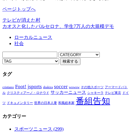
ページトップへ
テレビが消えた村
カオスと化したバルセロナ、学生7万人の大規模デモ
ローカルニュース
社会
タグ
Foot!
jsports
soccer
cristiano
shakira
wowow
その他スポーツ
アーマードバト
サッカーニュース
ル
クリスティアーノ・ロナウド
シャキーラ
テレビ東京
ドイ
番組告知
ツ
ドキュメンタリー
世界の日本人妻
和風総本家
カテゴリー
スポーツニュース
(299)