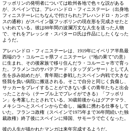
フッボリンの発明者については欧州各地で色々な説がある
が、スペインでは、アレハンドロ・フィニステーレ（出身地
フィニステーレにちなんで付けられたアレハンドロ・カンポ
スの通称）がスペイン版フッボリンの現在形を完成させたと
いわれている。彼は88年間の波瀾万丈な人生を送った人物
で、それをアレッシオ・スパターロ氏は作品にしたくなった
ようだ。
アレハンドロ・フィニステーレは、1919年にイベリア半島最
西端のラ・コルーニャ県フィニステーレ（“地の果て”の意）
に生まれ、その後家族で移り住んだラ・コルーニャ市で育っ
た。フラメンコのサパテアード（タップダンサー）として人
生を歩み始めたが、青年期に参戦したスペイン内戦で大きな
怪我を負い病院に搬送される。そこで自分と同じく負傷し、
サッカーをプレイすることができない多くの青年たちと出会
ったことから（テーブル上でプレイができる）「フッボリ
ン」を考案したとされている。30歳前後からはグアテマラ、
メキシコへとスペインから亡命し、編集に携わる仕事をして
いた。フランコ政権（スペインで1975年まで36年間続いた独
裁政権）終了後にスペインに帰国、サモーラで亡くなった。
彼の人生が描かれたマンガは来年完成するようだ。