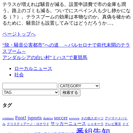
テラスが増えれば騒音が減る。設置申請費で市の金庫も潤
う。路上のゴミも減る。ついでにスペイン人も少し静かにな
る（？）。テラスブームの効果は本物なのか。真偽を確かめ
るために、騒音計も設置してみてはどうだろうか…。
ページトップへ
“脱・騒音公害都市”への道 ～バルセロナで前代未聞のテラ
スブーム～
アンダルシアの白い村“ミハス”で夏競馬
ローカルニュース
社会
タグ
Foot!
jsports
soccer
cristiano
shakira
wowow
その他スポーツ
アーマードバト
サッカーニュース
ル
クリスティアーノ・ロナウド
シャキーラ
テレビ東京
ドイ
番組告知