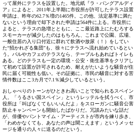
って屋外にテラスを設置した。地元紙『ラ・バングアルディ
ア』によると、2011年上半期に市役所が許可したテラス設置
申請は、昨年の62.7％増の1465件。この他、法定基準に満た
ないという理由で却下された申請は564件に上る。市役所に
よると、テラスの急増とともに、ここ最近路上にたむろする
スモーカーが減少したのはもちろん、これまで公園、広場、
一般住居の入り口付近に群れて飲酒や放尿（！）をしてい
た“招かれざる集団”も、徐々にテラスへ流れ始めているとい
う。バルやカフェのテラスなら、テーブルもあればトイレも
ある。どのテラスも一定の環境・公安・衛生基準をクリアし
て初めて設置が許可されるため、耐えがたいような騒音が住
民に届く可能性も低い。その証拠に、市民の騒音に対する苦
情件数はここ3カ月で7.1％減少しているという。
おしゃべりのトーンがひときわ高いことで知られるスペイン
人。「うるさい国スペイン」というレッテルを拭うべく、市
役所は「叫ばなくてもいいんだよ」をスローガンに騒音公害
防止キャンペーンも開始したばかりだ。冗談みたいな話だ
が、俳優やパントマイム・アーティストが市内を練り歩き、
「わめかなくても、あなたの声は聞こえます」というメッセ
ージを通りの人々に送るのだという。