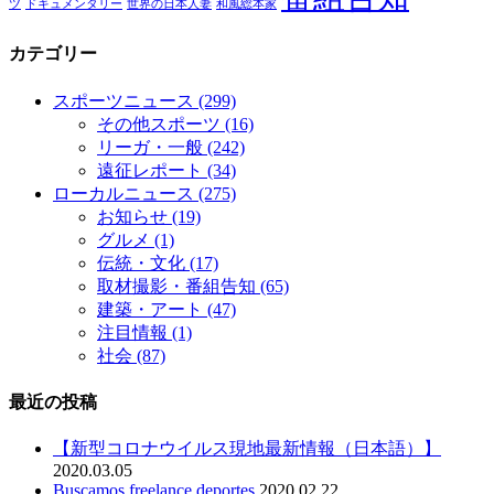
ツ
ドキュメンタリー
世界の日本人妻
和風総本家
カテゴリー
スポーツニュース
(299)
その他スポーツ
(16)
リーガ・一般
(242)
遠征レポート
(34)
ローカルニュース
(275)
お知らせ
(19)
グルメ
(1)
伝統・文化
(17)
取材撮影・番組告知
(65)
建築・アート
(47)
注目情報
(1)
社会
(87)
最近の投稿
【新型コロナウイルス現地最新情報（日本語）】
2020.03.05
Buscamos freelance deportes
2020.02.22