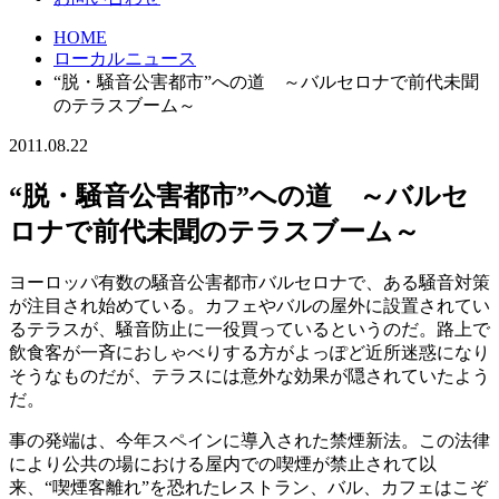
HOME
ローカルニュース
“脱・騒音公害都市”への道 ～バルセロナで前代未聞
のテラスブーム～
2011.08.22
“脱・騒音公害都市”への道 ～バルセ
ロナで前代未聞のテラスブーム～
ヨーロッパ有数の騒音公害都市バルセロナで、ある騒音対策
が注目され始めている。カフェやバルの屋外に設置されてい
るテラスが、騒音防止に一役買っているというのだ。路上で
飲食客が一斉におしゃべりする方がよっぽど近所迷惑になり
そうなものだが、テラスには意外な効果が隠されていたよう
だ。
事の発端は、今年スペインに導入された禁煙新法。この法律
により公共の場における屋内での喫煙が禁止されて以
来、“喫煙客離れ”を恐れたレストラン、バル、カフェはこぞ